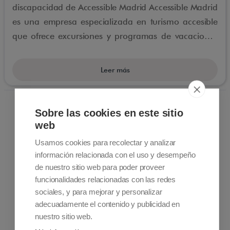
discapacidad de Accessible Madrid Accessible Madrid
es una empresa especializada en turismo accesible
que ofrece excursiones y programas de vacaciones
privados para personas con discapacidad física en
Madrid desde 2013.
Leer más
Sobre las cookies en este sitio
web
Usamos cookies para recolectar y analizar
información relacionada con el uso y desempeño
de nuestro sitio web para poder proveer
funcionalidades relacionadas con las redes
Información de contacto
+34 915 701 682
sociales, y para mejorar y personalizar
info@accessiblemadrid.com
adecuadamente el contenido y publicidad en
nuestro sitio web.