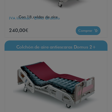
Con 18 celdas de aire
IVA Incluido - Envío Gratuito
240,00€
Comprar
Colchón de aire antiescaras Domus 2+