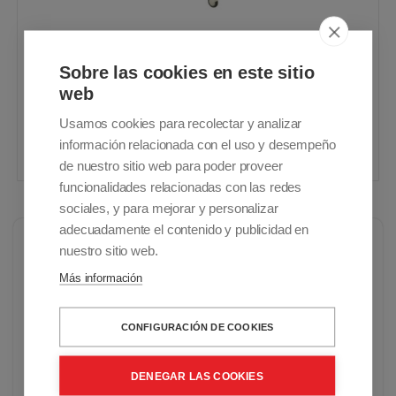
Colchón de aire antiescaras con
Sobre las cookies en este sitio
compresor con regulación de presión
web
Domus 3
IVA Incluido - Envío Gratuito
Usamos cookies para recolectar y analizar
información relacionada con el uso y desempeño
698,00€
Comprar
de nuestro sitio web para poder proveer
funcionalidades relacionadas con las redes
sociales, y para mejorar y personalizar
adecuadamente el contenido y publicidad en
nuestro sitio web.
¿Qué es un colchón
Más información
antiescaras de aire?
CONFIGURACIÓN DE COOKIES
Los colchones de aire están pensados para
personas con movilidad muy reducida o nula ya
DENEGAR LAS COOKIES
que así el compresor realiza el trabajo que el