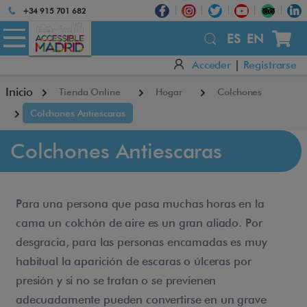
Atención:
+34 915 701 682
Este
sitio
ES
EN
cuenta
Acceder
|
Registrarse
con
un
Inicio
Tienda Online
Hogar
Colchones
sistema
de
Colchones Antiescaras
accesibilidad.
Colchones Antiescaras
Para una persona que pasa muchas horas en la
cama un colchón de aire es un gran aliado. Por
desgracia, para las personas encamadas es muy
habitual la aparición de escaras o úlceras por
presión y si no se tratan o se previenen
adecuadamente pueden convertirse en un grave