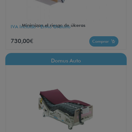
Minimizan el riesgo de úlceras
IVA Incluido - Envío Gratuito
730,00€
Comprar
Domus Auto