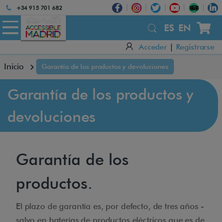
Atención:
+34 915 701 682
Este
sitio
ES
EN
cuenta
Acceder
|
Registrarse
con
un
Inicio
Garantía de los productos y devoluciones
sistema
de
accesibilidad.
Garantía de los productos y
devoluciones
Garantía de los
productos.
El plazo de garantía es, por defecto, de tres años -
salvo en baterías de productos eléctricos que es de