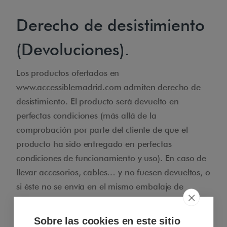
Derecho de desistimiento
(Devoluciones).
Los productos ofertados en
www.accessiblemadrid.com admiten derecho de
desistimiento. El producto será devuelto en
perfectas condiciones (más allá de la
comprobación por parte del cliente de que el
producto ha sido entregado en perfectas
condiciones de funcionamiento y uso). En caso de
llevar accesorios, cables… y no fuesen devueltos, o
si éste no se envía en el mismo embalaje de
origen, el producto podrá sufrir un demérito. El
plazo para desistir es de 14 días naturales desde la
Sobre las cookies en este sitio