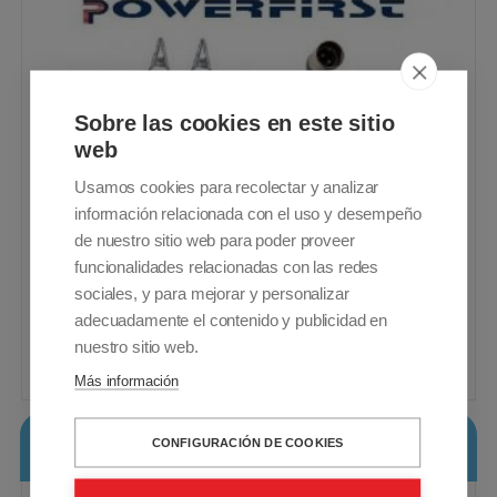
Sobre las cookies en este sitio
web
Usamos cookies para recolectar y analizar
información relacionada con el uso y desempeño
de nuestro sitio web para poder proveer
funcionalidades relacionadas con las redes
Cargador para sillas de ruedas eléctricas
sociales, y para mejorar y personalizar
y scooters de movilidad
IVA Incluido - Envío Gratuito
adecuadamente el contenido y publicidad en
nuestro sitio web.
165,00€
Comprar
Más información
Cargador de baterías MK Powered LS24/8 -
CONFIGURACIÓN DE COOKIES
24v 8a