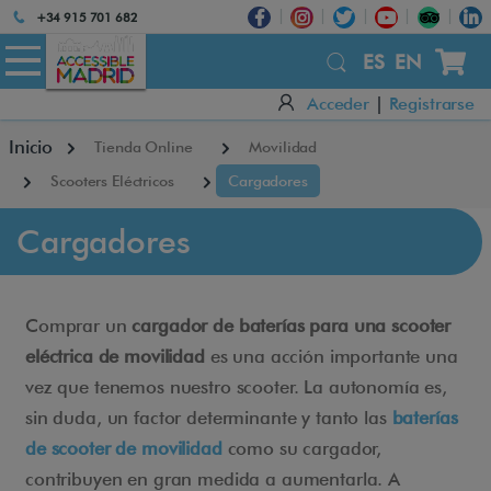
Atención:
+34 915 701 682
Este
sitio
ES
EN
cuenta
Acceder
|
Registrarse
con
un
Inicio
Tienda Online
Movilidad
sistema
de
Scooters Eléctricos
Cargadores
accesibilidad.
Cargadores
Comprar un
cargador de baterías para una scooter
eléctrica de movilidad
es una acción importante una
vez que tenemos nuestro scooter. La autonomía es,
sin duda, un factor determinante y tanto las
baterías
de scooter de movilidad
como su cargador,
contribuyen en gran medida a aumentarla. A