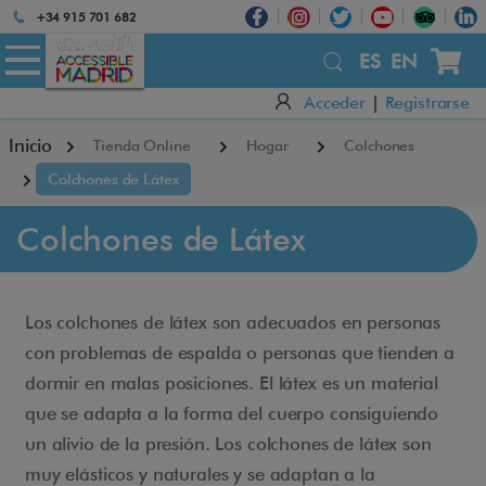
Atención:
+34 915 701 682
Este
sitio
ES
EN
cuenta
Acceder
|
Registrarse
con
un
Inicio
Tienda Online
Hogar
Colchones
sistema
de
Colchones de Látex
accesibilidad.
Colchones de Látex
Los colchones de látex son adecuados en personas
con problemas de espalda o personas que tienden a
dormir en malas posiciones. El látex es un material
que se adapta a la forma del cuerpo consiguiendo
un alivio de la presión. Los colchones de látex son
muy elásticos y naturales y se adaptan a la