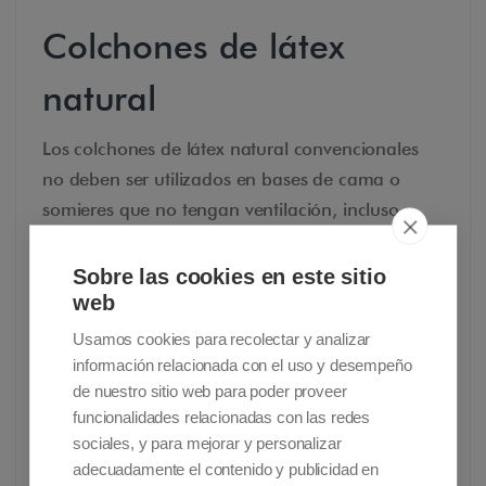
Colchones de látex
natural
Los colchones de látex natural convencionales
no deben ser utilizados en bases de cama o
somieres que no tengan ventilación, incluso
aquellos colchones que combinan látex 100%
natural y muelles, ya que pueden presentar
Sobre las cookies en este sitio
problemas con la humedad.
web
Los colchones de latex
no están recomendados
Usamos cookies para recolectar y analizar
para pacientes que pasen muchas horas
información relacionada con el uso y desempeño
encamados
, pero aún son demandados por
de nuestro sitio web para poder proveer
funcionalidades relacionadas con las redes
muchas personas habituadas a dormir en esta
sociales, y para mejorar y personalizar
superficie.
adecuadamente el contenido y publicidad en