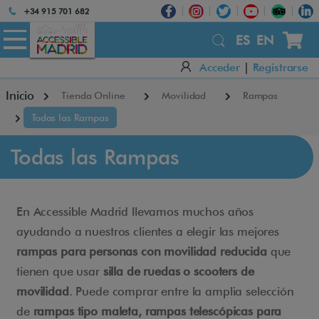
Atención:
+34 915 701 682
Este
sitio
ES
EN
cuenta
Acceder
|
Registrarse
con
un
Inicio
Tienda Online
Movilidad
Rampas
sistema
de
Todas las Rampas
accesibilidad.
Todas las Rampas
En Accessible Madrid llevamos muchos años
ayudando a nuestros clientes a elegir las mejores
rampas para personas con movilidad reducida
que
tienen que usar
silla de ruedas o scooters de
movilidad
. Puede comprar entre la amplia selección
de
rampas tipo maleta, rampas telescópicas para