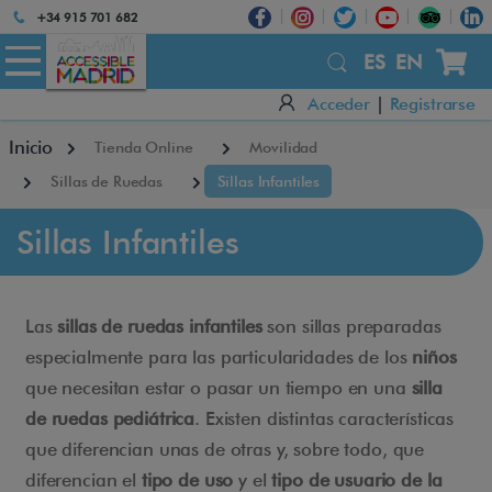
Atención:
+34 915 701 682
Este
sitio
ES
EN
cuenta
Acceder
|
Registrarse
con
un
Inicio
Tienda Online
Movilidad
sistema
de
Sillas de Ruedas
Sillas Infantiles
accesibilidad.
Sillas Infantiles
Las
sillas de ruedas infantiles
son sillas preparadas
especialmente para las particularidades de los
niños
que necesitan estar o pasar un tiempo en una
silla
de ruedas pediátrica
. Existen distintas características
que diferencian unas de otras y, sobre todo, que
diferencian el
tipo de uso
y el
tipo de usuario de la