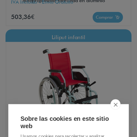
autopropulsada fabricada en aluminio
IVA Incluido - Envío Gratuito
503,36€
Comprar
Liliput infantil
Sobre las cookies en este sitio
web
Silla de ruedas pediátrica, de acero, con
Usamos cookies para recolectar y analizar