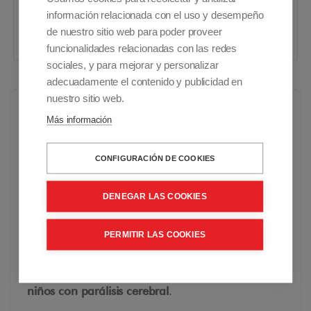
diseño moderno y apelativo
IVA Incluido - Envío Gratuito
información relacionada con el uso y desempeño
de nuestro sitio web para poder proveer
344,15€
Comprar
funcionalidades relacionadas con las redes
sociales, y para mejorar y personalizar
adecuadamente el contenido y publicidad en
nuestro sitio web.
Las
sillas de ruedas infantiles
ofrecen una amplia
Más información
variedad de características que las hacen aptas
para niños
en diferentes circunstancias. Desde
CONFIGURACIÓN DE COOKIES
los niños que van a necesitar una
silla de ruedas
pediátrica
porque se hayan
lesionado
en una
DENEGAR LAS COOKIES
pierna, que dependiendo del tiempo que la
necesiten pueden comprarla o
alquilar una silla
PERMITIR LAS COOKIES
de ruedas de niño
, hasta niños con
complicaciones mayores de movilidad
o incluso
niños con parálisis cerebral
.