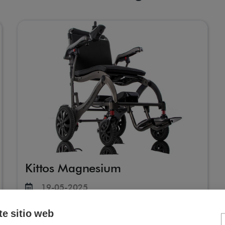
Kittos Magnesium
19-05-2025
Silla de ruedas eléctrica plegable ultraligera
te sitio web
con chasis de magnesio. Solo pesa 16,9 kg