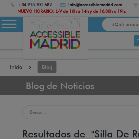
Atención:
+34 915 701 682
info@accessiblemadrid.com
Este
NUEVO HORARIO: L-V de 10h a 14h y de 16.30h a 19h.
sitio
Buscar
cuenta
con
un
sistema
de
accesibilidad.
pulse
Inicio
Blog
Control-
F10
para
Blog de Noticias
abrir
el
menú
de
accesibilidad.
Buscar en el Blog de Accessible Madrid
Resultados de "Silla De R