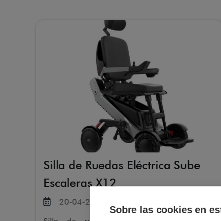
Silla de Ruedas Eléctrica Sube
Escaleras X12
20-04-2026
Sobre las cookies en es