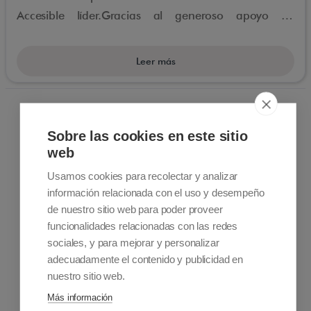
Accesible líder.Gracias al generoso apoyo de
Booking Cares Fund (Booking.com), 10 invitados
chinos han experimentado lo mejor que un destino
Leer más
turístico accesible puede ofrecer en una visita de
estudio de 4 días organizada por ENAT, la Red
Europea de Turismo Accesible, Accessible Madrid y
algunos de los asociados a ENAT en España.
Sobre las cookies en este sitio
web
Usamos cookies para recolectar y analizar
información relacionada con el uso y desempeño
de nuestro sitio web para poder proveer
Información de contacto
+34 915 701 682
funcionalidades relacionadas con las redes
info@accessiblemadrid.com
sociales, y para mejorar y personalizar
adecuadamente el contenido y publicidad en
nuestro sitio web.
Sobre Nosotros
Accessible Madrid es una empresa pionera en turismo
Más información
accesible que ofrece soluciones a personas con movilidad