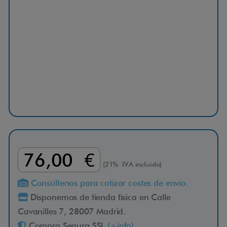
e
l
e
r
a
76,00 €
d
(21% IVA incluido)
Consúltenos para cotizar costes de envío.
o
Disponemos de tienda física en Calle
Cavanilles 7, 28007 Madrid.
r
Compra Segura SSL
(+info)