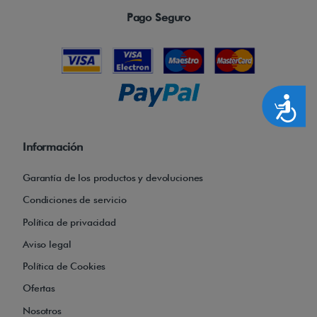
i
Pago Seguro
-
A
Accesibilidad
t
Información
Garantía de los productos y devoluciones
l
Condiciones de servicio
Política de privacidad
a
Aviso legal
Política de Cookies
n
Ofertas
Nosotros