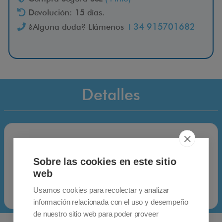
Devolución: 15 días.
t
+34 915701682
¿Alguna duda? Llámenos
r
a
Detalles
s
e
*Datos proporcionados por el fabricante.
Garantía: 3 años
Sobre las cookies en este sitio
21% de IVA incluido
r
web
Usamos cookies para recolectar y analizar
o
información relacionada con el uso y desempeño
de nuestro sitio web para poder proveer