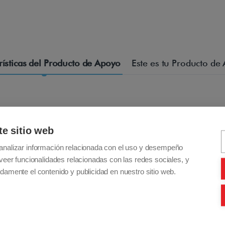
rísticas del Producto de Apoyo
Este es tu Producto de 
te sitio web
analizar información relacionada con el uso y desempeño
– 113,5 cm
veer funcionalidades relacionadas con las redes sociales, y
– 60,5 cm
damente el contenido y publicidad en nuestro sitio web.
30,5 cm