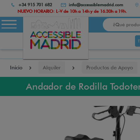
Atención:
+34 915 701 682
info@accessiblemadrid.com
Este
NUEVO HORARIO: L-V de 10h a 14h y de 16.30h a 19h.
sitio
Buscar
cuenta
con
un
sistema
de
accesibilidad.
pulse
Inicio
Alquiler
Productos de Apoyo
Control-
F10
para
Andador de Rodilla Todot
abrir
el
menú
de
accesibilidad.