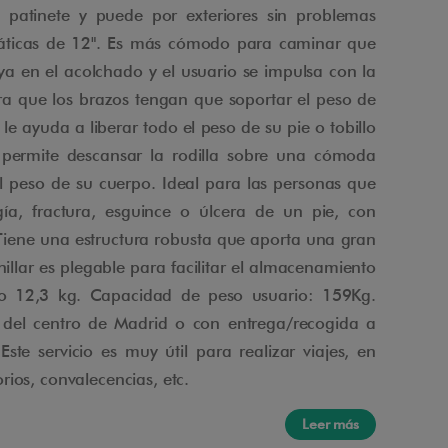
patinete y puede por exteriores sin problemas
áticas de 12". Es más cómodo para caminar que
oya en el acolchado y el usuario se impulsa con la
a que los brazos tengan que soportar el peso de
 le ayuda a liberar todo el peso de su pie o tobillo
e permite descansar la rodilla sobre una cómoda
 peso de su cuerpo. Ideal para las personas que
ía, fractura, esguince o úlcera de un pie, con
Tiene una estructura robusta que aporta una gran
illar es plegable para facilitar el almacenamiento
eso 12,3 kg. Capacidad de peso usuario: 159Kg.
 del centro de Madrid o con entrega/recogida a
Este servicio es muy útil para realizar viajes, en
ios, convalecencias, etc.
Leer más