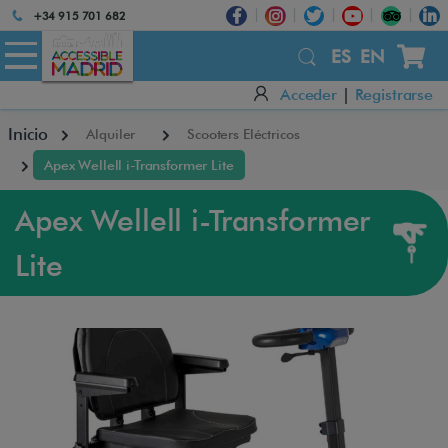
Atención:
+34 915 701 682
Este
sitio
ES
EN
cuenta
Acceder
|
Registrarse
con
un
Inicio
Alquiler
Scooters Eléctricos
sistema
de
Apex Wellell i-Transformer Lite
accesibilidad.
Apex Wellell i-Transformer
Lite