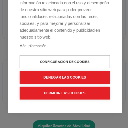
información relacionada con el uso y desempeño
Garantía: Equipo 3 años, batería 6 meses
de nuestro sitio web para poder proveer
funcionalidades relacionadas con las redes
sociales, y para mejorar y personalizar
* Datos proporcionados por el fabricante.
adecuadamente el contenido y publicidad en
nuestro sitio web.
Más información
Documentos
CONFIGURACIÓN DE COOKIES
DENEGAR LAS COOKIES
Ficha técnica
PERMITIR LAS COOKIES
Alquilar Scooter de Movilidad