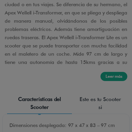
ciudad o en tus viajes. Se diferencia de su hermano, el
Apex Wellell i-Transformer, en que se pliega y despliega
de manera manual, olvidándonos de los posibles
problemas eléctricos. Además tiene amortiguación en
ruedas traseras. El Apex Wellell i-Transformer Lite es un
scooter que se puede transportar con mucha facilidad
en el maletero de un coche. Mide 97 cm de largo y
tiene una autonomía de hasta 15kms gracias a su
batería de Litio de 10Ah. Solo pesa 20,5 kg con la
Leer más
batería incorporada y aguanta hasta 110 kg de peso.
Se transporta fácilmente como un trolley una vez está
plegada.
Características del
Este es tu Scooter
Accessible Madrid ofrece alquiler de scooter eléctrico
Scooter
si
de movilidad plegable en Madrid para personas con
movilidad reducida o discapacidad. El servicio de
Dimensiones desplegada: 97 x 47 x 83 – 97 cm
alquiler de scooter eléctrico de movilidad en Madrid