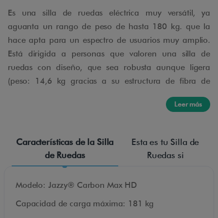
Es una silla de ruedas eléctrica muy versátil, ya
aguanta un rango de peso de hasta 180 kg. que la
hace apta para un espectro de usuarios muy amplio.
Está dirigida a personas que valoren una silla de
ruedas con diseño, que sea robusta aunque ligera
(peso: 14,6 kg gracias a su estructura de fibra de
carbono) y que les permita un uso intensivo en su día
Leer más
a día o viajando. La silla viene con un cojín super
cómodo.
Características de la Silla
Esta es tu Silla de
Jazzy Carbon Max HD está
de Ruedas
Ruedas si
especialmente pensada para:
Modelo: Jazzy® Carbon Max HD
Personas con movilidad reducida
Capacidad de carga máxima: 181 kg
Usuarios senior
Viajeros frecuentes