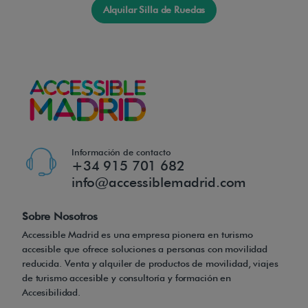
opciones del mercado si buscas una silla de ruedas
Alquilar Silla de Ruedas
eléctrica bariátrica ligera.
Accessible Madrid ofrece alquiler de silla de ruedas
eléctrica bariátrica ultraligera plegable en Madrid para
personas con movilidad reducida o discapacidad. El
servicio de alquiler de sillas de ruedas en Madrid puede
ser con entrega/recogida en nuestra tienda del centro
Información de contacto
de Madrid o con entrega/recogida a domicilio (en el
+34 915 701 682
centro de Madrid). Este servicio es muy útil para
info@accessiblemadrid.com
realizar viajes, en vacaciones, en procesos post-
Sobre Nosotros
operatorios, convalecencias, etc.
Accessible Madrid es una empresa pionera en turismo
accesible que ofrece soluciones a personas con movilidad
reducida. Venta y alquiler de productos de movilidad, viajes
de turismo accesible y consultoría y formación en
Accesibilidad.