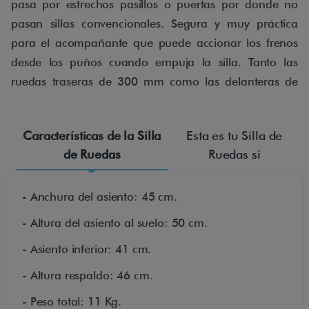
pasa por estrechos pasillos o puertas por donde no
pasan sillas convencionales. Segura y muy práctica
para el acompañante que puede accionar los frenos
desde los puños cuando empuja la silla. Tanto las
ruedas traseras de 300 mm como las delanteras de
200 mm son antipinchazos. Ideal para viajes. Pesa
solo 11 kg. Aguanta hasta 115 kg de peso. Tamaño
Características de la Silla
Esta es tu Silla de
del asiento 44 cm. Anchura total 54cm. Accessible
de Ruedas
Ruedas si
Madrid ofrece alquiler de silla de ruedas plegable
ligera en Madrid para personas con movilidad
- Anchura del asiento: 45 cm.
reducida o discapacidad. El servicio de alquiler de sillas
de ruedas en Madrid puede ser con entrega/recogida
- Altura del asiento al suelo: 50 cm.
en nuestra tienda del centro de Madrid o con
- Asiento inferior: 41 cm.
entrega/recogida a domicilio (en el centro de Madrid).
Este servicio es muy útil para realizar viajes, en
- Altura respaldo: 46 cm.
vacaciones, en procesos post-operatorios,
- Peso total: 11 Kg.