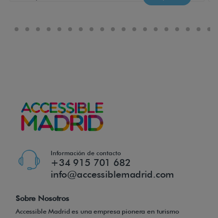
m
a
n
e
t
a
s
d
e
f
r
Información de contacto
e
+34 915 701 682
info@accessiblemadrid.com
n
o
Sobre Nosotros
s
Accessible Madrid es una empresa pionera en turismo
a