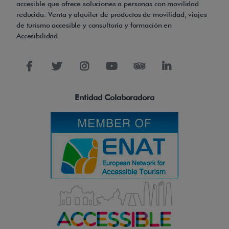
accesible que ofrece soluciones a personas con movilidad
u
reducida. Venta y alquiler de productos de movilidad, viajes
t
de turismo accesible y consultoría y formación en
Accesibilidad.
o
b
l
o
c
Entidad Colaboradora
a
n
t
e
s
d
e
s
e