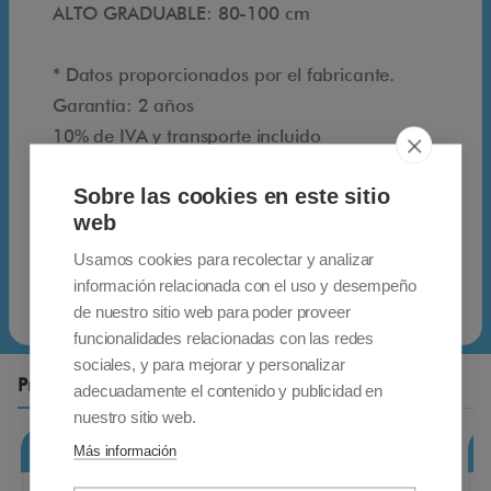
o
ALTO GRADUABLE: 80-100 cm
s
* Datos proporcionados por el fabricante.
p
Garantía: 2 años
10% de IVA y transporte incluido
o
Envío gratuito para pedidos enviados a
Sobre las cookies en este sitio
España peninsular . Póngase en contacto con
r
web
nosotros para pedidos enviados a las islas
españolas y a otros países.
Usamos cookies para recolectar y analizar
p
información relacionada con el uso y desempeño
de nuestro sitio web para poder proveer
r
funcionalidades relacionadas con las redes
sociales, y para mejorar y personalizar
e
Productos Relacionados
adecuadamente el contenido y publicidad en
nuestro sitio web.
s
Más información
Andador Koala
i