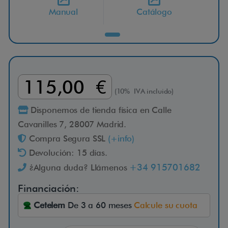
Manual
Catálogo
a
t
o
115,00 €
r
(10% IVA incluido)
Disponemos de tienda física en Calle
4
Cavanilles 7, 28007 Madrid.
r
Compra Segura SSL
(+info)
Devolución: 15 días.
u
+34 915701682
¿Alguna duda? Llámenos
e
Financiación:
Cetelem
De 3 a 60 meses
Calcule su cuota
d