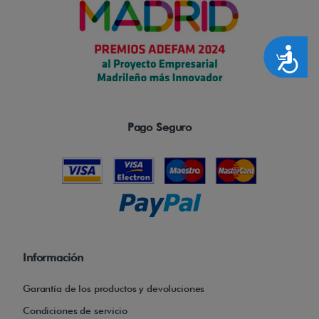
g
u
Accesibilidad
r
i
d
a
Pago Seguro
d
,
c
e
s
t
a
Información
d
Garantía de los productos y devoluciones
e
Condiciones de servicio
l