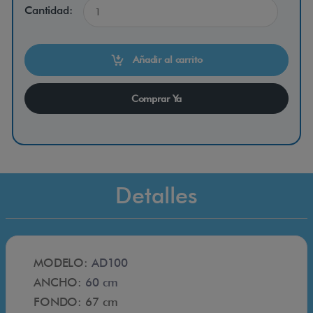
Cantidad:
a
s
Añadir al carrito
c
Comprar Ya
o
n
f
Detalles
r
e
MODELO:
AD100
n
ANCHO:
60 cm
FONDO: 67 cm