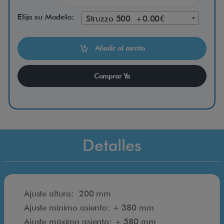
z
Elija su Modelo:
Struzzo 500 +0.00€
o
Añadir al carrito
5
Comprar Ya
0
0
Detalles
E
Ajuste altura: 200 mm
l
Ajuste mínimo asiento: + 380 mm
B
Ajuste máximo asiento: + 580 mm