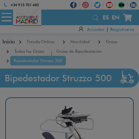
Atención:
+34 915 701 682
Este
×
sitio
ES
EN
cuenta
Acceder
|
Registrarse
con
un
Inicio
Tienda Online
Movilidad
Grúas
sistema
de
Todas las Grúas
Grúas de Bipedestación
accesibilidad.
Bipedestador Struzzo 500
Bipedestador Struzzo 500
B
i