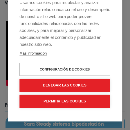
z
Usamos cookies para recolectar y analizar
Vídeos
o
información relacionada con el uso y desempeño
de nuestro sitio web para poder proveer
5
funcionalidades relacionadas con las redes
0
sociales, y para mejorar y personalizar
0
adecuadamente el contenido y publicidad en
p
nuestro sitio web.
e
Más información
r
m
CONFIGURACIÓN DE COOKIES
i
t
DENEGAR LAS COOKIES
e
a
PERMITIR LAS COOKIES
Productos Relacionados
l
u
s
Sara Steady sistema bipedestación