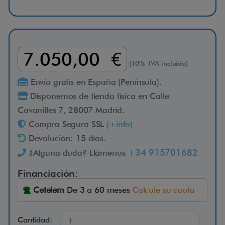
d
o
7.050,00 €
r
(10% IVA incluido)
Envío gratis en España (Península).
S
Disponemos de tienda física en Calle
Cavanilles 7, 28007 Madrid.
t
Compra Segura SSL
(+info)
Devolución: 15 días.
r
+34 915701682
¿Alguna duda? Llámenos
Financiación:
u
Cetelem
De 3 a 60 meses
Calcule su cuota
z
Cantidad: