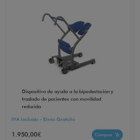
u
a
r
i
o
a
d
o
p
t
a
Dispositivo de ayuda a la bipedestación y
r
traslado de pacientes con movilidad
y
reducida
m
IVA Incluido - Envío Gratuito
a
n
1.950,00€
Comprar