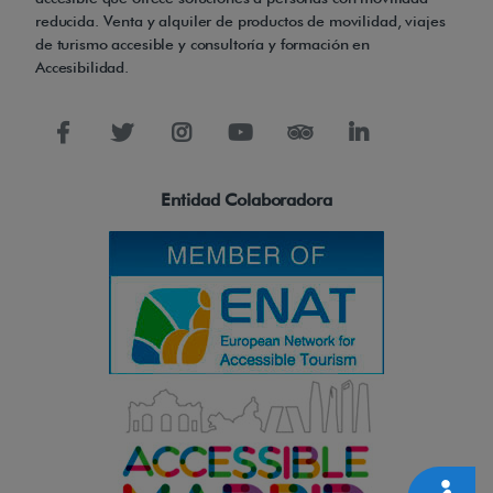
v
reducida. Venta y alquiler de productos de movilidad, viajes
e
de turismo accesible y consultoría y formación en
r
Accesibilidad.
t
i
c
a
Entidad Colaboradora
l
y
m
o
v
e
r
s
e