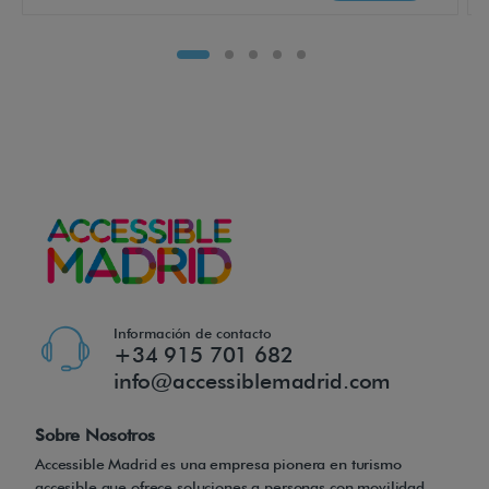
t
e
n
e
r
u
n
a
p
o
s
Información de contacto
i
+34 915 701 682
t
info@accessiblemadrid.com
i
o
Sobre Nosotros
n
Accessible Madrid es una empresa pionera en turismo
accesible que ofrece soluciones a personas con movilidad