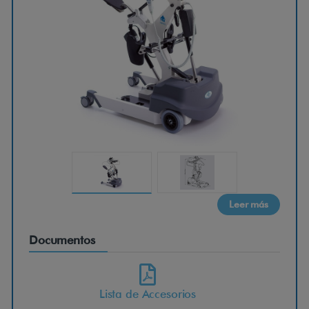
p
e
d
e
s
Leer más
t
Documentos
a
Lista de Accesorios