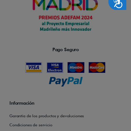
Accesibilidad
i
n
d
e
p
e
Pago Seguro
n
d
i
e
n
t
e
Información
m
e
Garantía de los productos y devoluciones
n
Condiciones de servicio