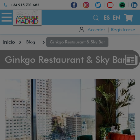
Atención:
+34 915 701 682
Este
sitio
ES
EN
cuenta
Acceder
|
Registrarse
con
un
Inicio
Blog
Ginkgo Restaurant & Sky Bar
sistema
de
accesibilidad.
Ginkgo Restaurant & Sky Bar