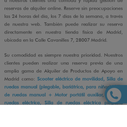
a nuestros clientes una cómoda y rápida gestión de
reservas de alquiler online. Reserve sin preocupaciones
las 24 horas del día, los 7 días de la semana, a través
de nuestra web. También puede realizar su reserva
directamente en nuestra tienda física de Madrid,
ubicada en la Calle Cavanilles 7, 28007 Madrid.
Su comodidad es siempre nuestra prioridad. Nuestros
clientes pueden realizar una reserva previa de una
amplia gama de Alquiler de Productos de Apoyo en
Madrid como:
Scooter eléctrico de movilidad,
Silla de
ruedas manual (plegable, bariátrica, para niños), Silla
de ruedas manual + Motor portátil auxiliar, Silla de
ruedas eléctrica, Silla de ruedas eléctrica plegable
ultraligera
Rollator, Silla de ducha y WC, Andador de
rodilla, Muletas, Rampas, Grúa Eléctrica de Traslado
Salvaescaleras portátiles.