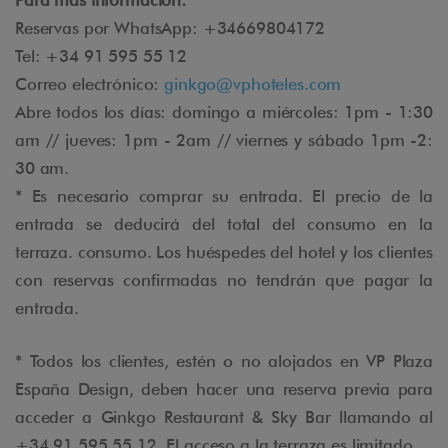
Para más información:
Reservas por WhatsApp: +34669804172
Tel: +34 91 595 55 12
Correo electrónico:
ginkgo@vphoteles.com
Abre todos los días: domingo a miércoles: 1pm - 1:30
am // jueves: 1pm - 2am // viernes y sábado 1pm -2:
30 am.
* Es necesario comprar su entrada. El precio de la
entrada se deducirá del total del consumo en la
terraza. consumo. Los huéspedes del hotel y los clientes
con reservas confirmadas no tendrán que pagar la
entrada.
* Todos los clientes, estén o no alojados en VP Plaza
España Design, deben hacer una reserva previa para
acceder a Ginkgo Restaurant & Sky Bar llamando al
+34 91 595 55 12. El acceso a la terraza es limitado.