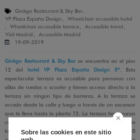
Ginkgo Restaurant & Sky Bar
,
VP Plaza España Design
,
Wheelchair accessible hotel
,
Wheelchair accessible terrace
,
Accessible travel
,
Visit Madrid
,
Accessible Madrid
19-09-2019
Ginkgo Restaurant & Sky Bar
se encuentra en el piso
12 del
hotel VP Plaza España Design 5*.
Esta
espectacular terraza es accesible para personas con
sillas de ruedas o scooter y tienen acceso directo a la
terraza sin ningún tipo de barreras. A la terraza se
accede desde la calle y luego a través de un ascensor
que te lleva hasta la planta 12. La terraza tiene zonas
cubiertas y al aire libre. Este increíble oasis en medio de
la ciudad te conquistará con sus vistas de casi 360
Sobre las cookies en este sitio
web
grados y podrás disfrutar de espectaculares puestas de