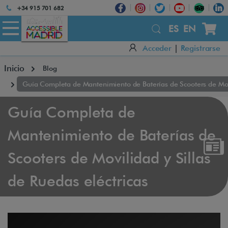
Atención:
+34 915 701 682
Este
sitio
ES
EN
cuenta
Acceder
|
Registrarse
con
un
Inicio
Blog
sistema
de
Guía Completa de Mantenimiento de Baterías de Scooters de Movi
accesibilidad.
Guía Completa de
Mantenimiento de Baterías de
Scooters de Movilidad y Sillas
de Ruedas eléctricas