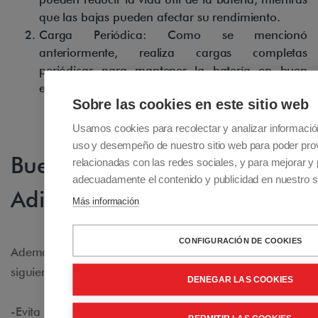
que las bajas pueden afectar su rendimiento.
Carga Periódica: Como se mencionó
anteriormente, realiza cargas completas
periódicas para mantener la batería en buen
estado.
Sobre las cookies en este sitio web
Usamos cookies para recolectar y analizar informació
uso y desempeño de nuestro sitio web para poder pro
Buenas Prácticas
relacionadas con las redes sociales, y para mejorar y 
adecuadamente el contenido y publicidad en nuestro si
Adicionales
Más información
CONFIGURACIÓN DE COOKIES
Además de los cuidados básicos, considera las
siguientes recomendaciones:
DENEGAR LAS COOKIES
-Evita el Sobrecarga: Desenchufa la batería una vez