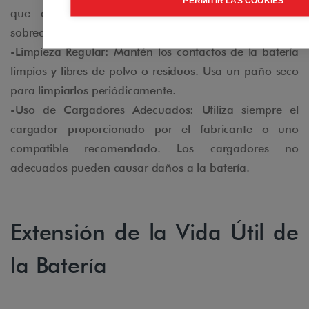
PERMITIR LAS COOKIES
que esté completamente cargada para evitar el
sobrecalentamiento.
-Limpieza Regular: Mantén los contactos de la batería
limpios y libres de polvo o residuos. Usa un paño seco
para limpiarlos periódicamente.
-Uso de Cargadores Adecuados: Utiliza siempre el
cargador proporcionado por el fabricante o uno
compatible recomendado. Los cargadores no
adecuados pueden causar daños a la batería.
Extensión de la Vida Útil de
la Batería