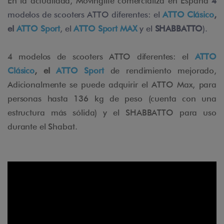
En la actualidad, Movinglife comercializa en España
4
modelos de scooters ATTO diferentes: el
ATTO Clásico
,
el
ATTO Sport
, el
ATTO Sport MAX
y el
SHABBATTO
).
4 modelos de scooters ATTO diferentes: el
ATTO
Clásico
, el
ATTO Sport
de rendimiento mejorado,
Adicionalmente se puede adquirir el ATTO Max, para
personas hasta 136 kg de peso (cuenta con una
estructura más sólida) y el SHABBATTO para uso
durante el Shabat.