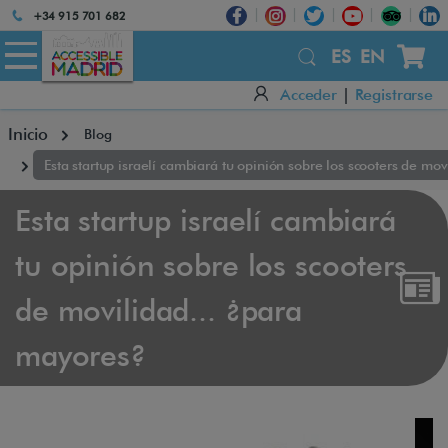
Atención:
+34 915 701 682
Este
sitio
ES
EN
cuenta
Acceder
|
Registrarse
con
un
Inicio
Blog
sistema
de
Esta startup israelí cambiará tu opinión sobre los scooters de mo
accesibilidad.
Esta startup israelí cambiará
tu opinión sobre los scooters
de movilidad... ¿para
mayores?