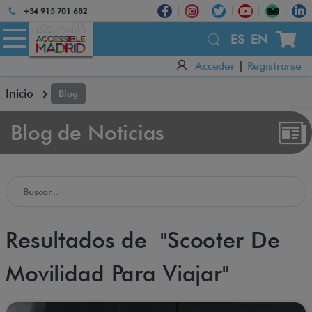
Atención:
+34 915 701 682
Este
sitio
ES
EN
cuenta
Acceder
|
Registrarse
con
un
Inicio
Blog
sistema
de
accesibilidad.
Blog de Noticias
Buscar en el Blog de Accessible Madrid
Resultados de "Scooter De
Movilidad Para Viajar"