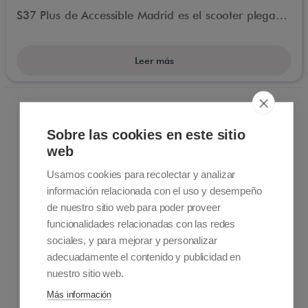
S37 Plus de Accessible Madrid es el scooter plegable
más pequeño del mercado. Solo mide 82,5 cm de
largo. Cabe en cualquier ascensor y en los espacios
Leer más
más reducidos.
Sobre las cookies en este sitio
web
Usamos cookies para recolectar y analizar
información relacionada con el uso y desempeño
de nuestro sitio web para poder proveer
Información de contacto
+34 915 701 682
funcionalidades relacionadas con las redes
info@accessiblemadrid.com
sociales, y para mejorar y personalizar
adecuadamente el contenido y publicidad en
nuestro sitio web.
Sobre Nosotros
Accessible Madrid es una empresa pionera en turismo
Más información
accesible que ofrece soluciones a personas con movilidad