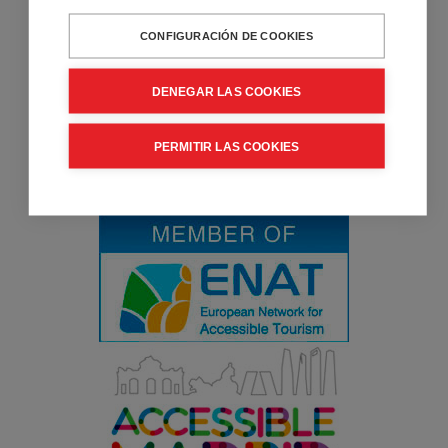
reducida. Venta y alquiler de productos de movilidad, viajes
CONFIGURACIÓN DE COOKIES
de turismo accesible y consultoría y formación en
Accesibilidad.
DENEGAR LAS COOKIES
PERMITIR LAS COOKIES
Entidad Colaboradora