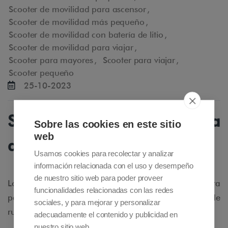
Scooter de movilidad para ascensor
,
Scooter de movilidad más pequeño
,
Scooter de movilidad con batería de litio
,
Scooter de movilidad para viajar
,
Scooter para mayores
,
Scooter para viajar
,
Scooter pequeño
25-10-2023
Scooters de movilidad para
Sobre las cookies en este sitio
web
ascensores pequeños
Usamos cookies para recolectar y analizar
información relacionada con el uso y desempeño
de nuestro sitio web para poder proveer
Los ascensores pequeños son verdaderas barreras para
funcionalidades relacionadas con las redes
personas con movilidad reducida que usan sillas de
sociales, y para mejorar y personalizar
ruedas o scooters de movilidad.
adecuadamente el contenido y publicidad en
nuestro sitio web.