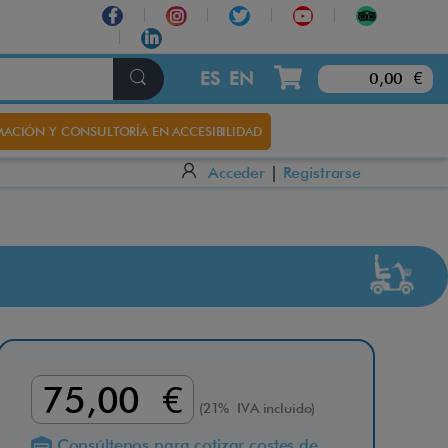
×
ES
EN
0,00 €
ACIÓN Y CONSULTORÍA EN ACCESIBILIDAD
Acceder
|
Registrarse
75,00 €
(21% IVA incluido)
Consúltenos para cotizar costes de