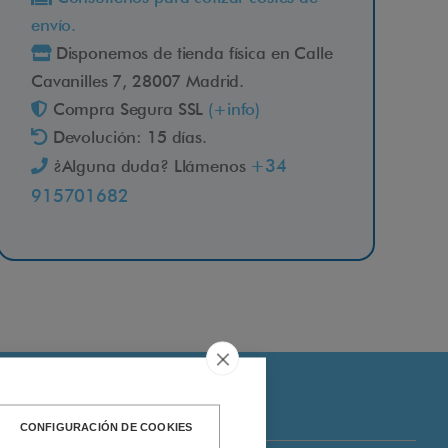
envío.
Disponemos de tienda física en Calle
Cavanilles 7, 28007 Madrid.
Compra Segura SSL
(+info)
Devolución: 15 días.
+34
¿Alguna duda? Llámenos
915701682
CONFIGURACIÓN DE COOKIES