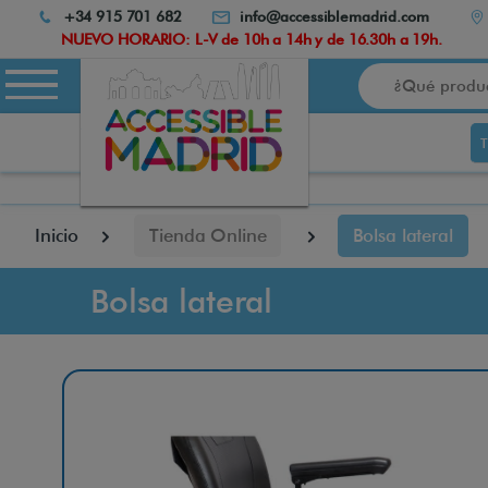
Atención:
+34 915 701 682
info@accessiblemadrid.com
Este
NUEVO HORARIO: L-V de 10h a 14h y de 16.30h a 19h.
sitio
Buscar
cuenta
con
un
sistema
de
accesibilidad.
pulse
Inicio
Tienda Online
Bolsa lateral
Control-
F10
para
Bolsa lateral
abrir
el
menú
de
accesibilidad.