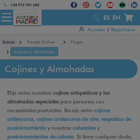
Atención:
+34 915 701 682
Este
sitio
ES
EN
cuenta
Acceder
|
Registrarse
con
un
Inicio
Tienda Online
Hogar
sistema
de
Cojines y Almohadas
accesibilidad.
Cojines y Almohadas
Elija entre nuestros
cojines ortopédicos y las
almohadas especiales
para personas con
necesidades posturales. Escoja entre
cojines
antiescaras
,
cojines antiescaras de aire
,
respaldos de
posicionamiento
y nuestros
cabezales y
posicionamientos de cabeza
. Si tiene cualquier duda,