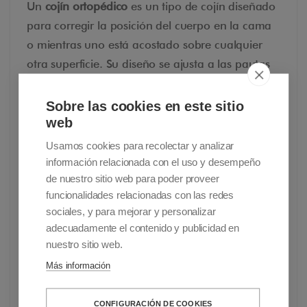
Un
cojín ortopédico
es un tipo de cojín diseñado
para corregir la posición del cuerpo en la cama
o mientras uno está acostado sobre cualquier
otra superficie. Su diseño se ajusta a las pautas
ortopédicas para garantizar la colocación y el
soporte correctos de una o más partes
Sobre las cookies en este sitio
web
específicas del cuerpo
para proporcionar un
descanso seguro y saludable a la persona que
Usamos cookies para recolectar y analizar
duerme.
información relacionada con el uso y desempeño
de nuestro sitio web para poder proveer
funcionalidades relacionadas con las redes
¿De qué está hecho un
sociales, y para mejorar y personalizar
adecuadamente el contenido y publicidad en
cojín ortopédico?
nuestro sitio web.
Más información
El cojín ortopédico se ha fabricado
tradicionalmente de espuma y fibra, pero ahora
CONFIGURACIÓN DE COOKIES