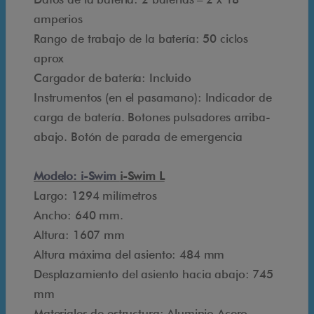
m
amperios
e
Rango de trabajo de la batería: 50 ciclos
s
aprox
u
Cargador de batería: Incluido
n
Instrumentos (en el pasamano): Indicador de
a
carga de batería. Botones pulsadores arriba-
g
abajo. Botón de parada de emergencia
r
ú
Modelo: i-Swim
i-Swim L
a
Largo: 1294 milímetros
d
Ancho: 640 mm.
e
Altura: 1607 mm
p
Altura máxima del asiento: 484 mm
i
Desplazamiento del asiento hacia abajo: 745
s
mm
c
Materiales de estructura: Aluminio Acero