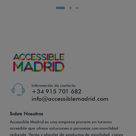
t
i
l
i
d
a
d
.
L
Información de contacto
+34 915 701 682
a
info@accessiblemadrid.com
g
r
Sobre Nosotros
ú
Accessible Madrid es una empresa pionera en turismo
a
accesible que ofrece soluciones a personas con movilidad
reducida. Venta y alquiler de productos de movilidad, viajes
p