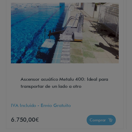
e
s
t
a
c
i
o
n
e
Ascensor acuático Metalu 400: Ideal para
s
transportar de un lado a otro
y
v
IVA Incluido - Envío Gratuito
e
r
6.750,00€
Comprar
s
a