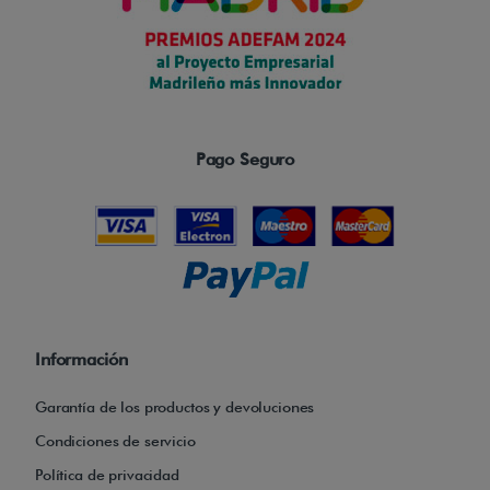
e
s
m
u
y
Pago Seguro
f
á
c
i
l
d
Información
e
m
Garantía de los productos y devoluciones
a
Condiciones de servicio
n
Política de privacidad
e