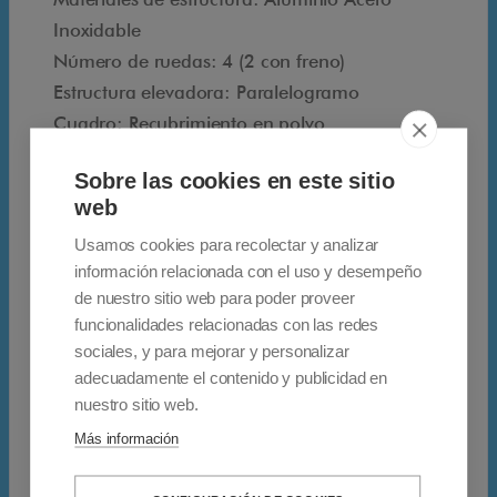
i
Inoxidable
n
Número de ruedas: 4 (2 con freno)
a
Estructura elevadora: Paralelogramo
p
Cuadro: Recubrimiento en polvo
o
Seguridad: Sistema estabilizador y antivuelco
Sobre las cookies en este sitio
r
– Patentado
web
t
Capacidad de levantamiento: 120 Kg
Usamos cookies para recolectar y analizar
á
Propio peso: 140 kg
información relacionada con el uso y desempeño
t
Voltaje: 24V
de nuestro sitio web para poder proveer
i
Datos de la batería: 2 baterías – 2 x 18
funcionalidades relacionadas con las redes
l
amperios
sociales, y para mejorar y personalizar
q
Rango de trabajo de la batería: 50 ciclos
adecuadamente el contenido y publicidad en
u
aprox
nuestro sitio web.
e
Cargador de batería: Incluido
Más información
d
Instrumentos (en el pasamano): Indicador de
e
carga de batería. Botones pulsadores arriba-