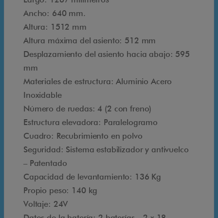
p
Ancho: 640 mm.
a
Altura: 1512 mm
r
Altura máxima del asiento: 512 mm
a
Desplazamiento del asiento hacia abajo: 595
p
mm
i
Materiales de estructura: Aluminio Acero
s
Inoxidable
c
Número de ruedas: 4 (2 con freno)
i
Estructura elevadora: Paralelogramo
n
Cuadro: Recubrimiento en polvo
a
Seguridad: Sistema estabilizador y antivuelco
I
– Patentado
-
Capacidad de levantamiento: 136 Kg
S
Propio peso: 140 kg
w
Voltaje: 24V
i
Datos de la batería: 2 baterías – 2 x 18