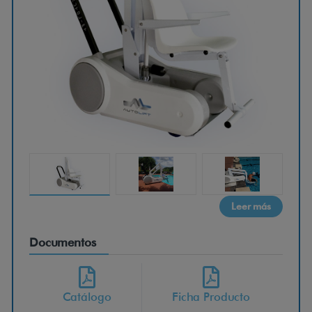
ú
a
p
a
r
Leer más
a
Documentos
p
Catálogo
Ficha Producto