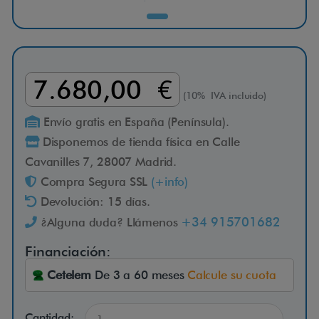
i
s
7.680,00 €
c
(10% IVA incluido)
Envío gratis en España (Península).
i
Disponemos de tienda física en Calle
Cavanilles 7, 28007 Madrid.
n
Compra Segura SSL
(+info)
Devolución: 15 días.
a
+34 915701682
¿Alguna duda? Llámenos
Financiación:
i
Cetelem
De 3 a 60 meses
Calcule su cuota
-
Cantidad: