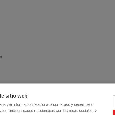
mantenimiento fácil
Usando componentes de calidad para su fabricación
hemos conseguido que el Orion Metro sea fiable y
fácil de mantener. La electrónica y el motor están
protegidos de la corrosión y el agua gracias al
carenado, asegurando el correcto funcionamiento
del scooter, y protegiéndolo además contra la
m
suciedad. Para realizar el mantenimiento
simplemente hay que quitar el carenado para
acceder a las baterías, la electrónica, el motor y los
cables.
Ajuste muy preciso del
te sitio web
analizar información relacionada con el uso y desempeño
Manillar
veer funcionalidades relacionadas con las redes sociales, y