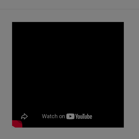
Palanca de desembrague
en dos tiempos
Impide que el scooter circule solo por accidente.
Limitador de velocidad
automático
Reduce la velocidad en las curvas para mayor
control y seguridad.
Personaliza tu scooter con
paneles y accesorios