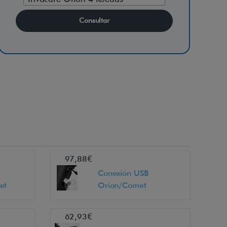
ual
Manual
Tarifa de
Consultar
ario
de
Precios
char
Usuario
e
97,88€
Conexión USB
et
Orion/Comet
62,93€