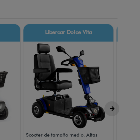
Libercar Dolce Vita
I
Scooter de tamaño medio. Altas
El scoote