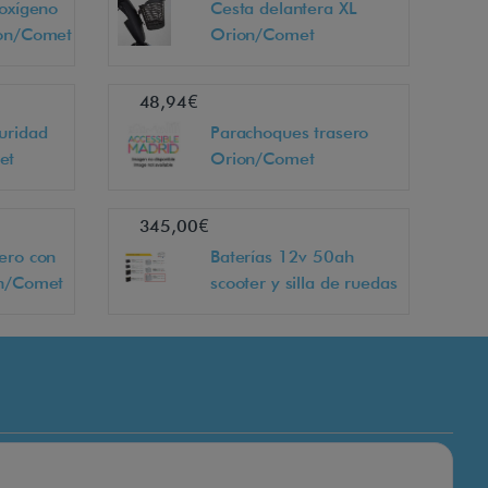
 oxígeno
Cesta delantera XL
ion/Comet
Orion/Comet
48,94€
uridad
Parachoques trasero
et
Orion/Comet
345,00€
ero con
Baterías 12v 50ah
on/Comet
scooter y silla de ruedas
eléctrica