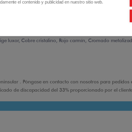
damente el contenido y publicidad en nuestro sitio web.
El usuario puede ajustar fácilmente el manillar a la
altura exacta.
Conducción ergonómica
ge luxor, Cobre cristalino, Rojo carmín, Cromado metalizado,
El Manillar ergonómico facilita la conducción del
scooter.
Palanca de freno
insular . Póngase en contacto con nosotros para pedidos en
Asegura la frenada de emergencia si es necesaria.
ificado de discapacidad del 33% proporcionado por el client
Luz de Freno
Intensas luces de freno que avisan a la gente
cuando el scooter está frenando.