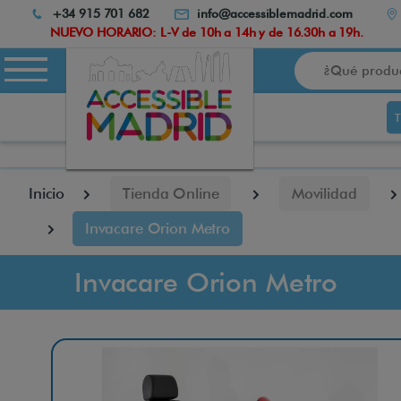
Atención:
+34 915 701 682
info@accessiblemadrid.com
Este
NUEVO HORARIO: L-V de 10h a 14h y de 16.30h a 19h.
sitio
Buscar
cuenta
con
un
sistema
de
accesibilidad.
pulse
Inicio
Tienda Online
Movilidad
Control-
F10
Invacare Orion Metro
para
abrir
el
Invacare Orion Metro
menú
de
accesibilidad.