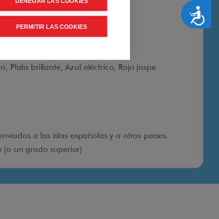
DENEGAR LAS COOKIES
Accesibilidad
PERMITIR LAS COOKIES
 Plata brillante, Azul eléctrico, Rojo jaspe
viados a las islas españolas y a otros países.
e (o un grado superior)