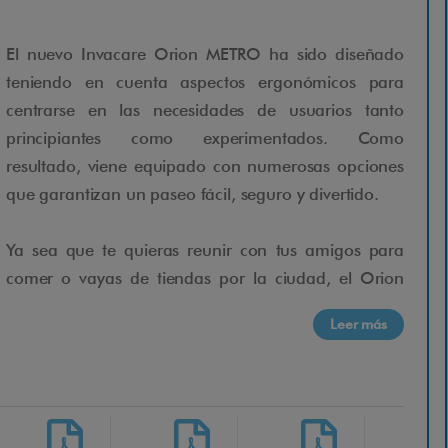
El nuevo Invacare Orion METRO ha sido diseñado
teniendo en cuenta aspectos ergonómicos para
centrarse en las necesidades de usuarios tanto
principiantes como experimentados. Como
resultado, viene equipado con numerosas opciones
que garantizan un paseo fácil, seguro y divertido.
Ya sea que te quieras reunir con tus amigos para
comer o vayas de tiendas por la ciudad, el Orion
Metro es el scooter ideal para ti. El nuevo Orion
Leer más
Metro ha sido diseñado teniendo en cuenta aspectos
ergonómicos para centrarse en las necesidades de
usuarios tanto principiantes como experimentados.
Como resultado, viene equipado con numerosas
opciones que garantizan un paseo fácil, seguro y