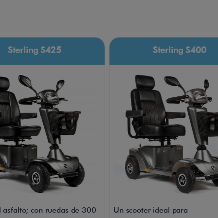
Escoge entre 10 colores de paneles y 30 accesorios
para personalizar tu scooter según tu estilo.
Sterling S425
Sterling S400
l asfalto; con ruedas de 300
Un scooter ideal para