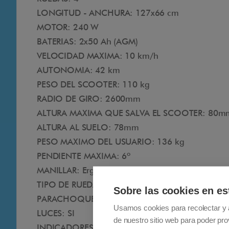
LONGITUD - ANCHURA: 127x66 cm
MOTOR: 240 W
BATERIAS: 2x50 Ah (AGM)
VELOCIDAD MAXIMA: 10 km/h
AUTONOMIA: 42 km
PESO DEL SCOOTER: 110 kg
RADIO DE GIRO: 2600mm
ALTURA MAXIMA QUE SALVA EL SCOOTER: 80m
ALTURA AL SUELO: 78mm
PESO MAXIMO DEL USUARIO: 136 kg
PENDIENTE MAXIMA: 6º
MANILLAR: Ergonómico
TIPO DE RUEDA: Neumática
Sobre las cookies en es
PARACHOQUES: NO
Usamos cookies para recolectar y 
LUCES: SI
de nuestro sitio web para poder pro
INDICADORES: SI