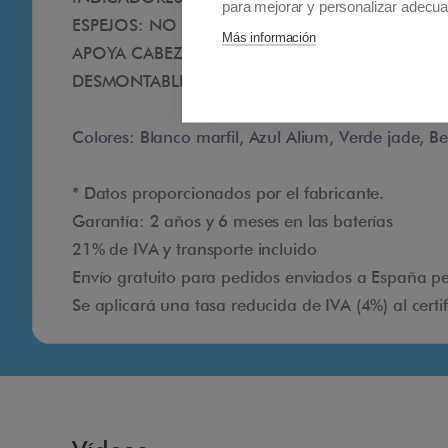
para mejorar y personalizar adecua
ESPEJOS: NO
Más información
APOYA CABEZA: SI
DESMONTABLE: NO
Colores: Blanco marfil, Azul Alium, Verde jade, Bei
* Datos proporcionados por el fabricante.
Garantía: 2 años y 6 meses en las baterías
21% de IVA y transporte incluido
Envío gratuito para pedidos enviados a España pen
Se aplicará una tasa reducida de IVA (4%) al cert