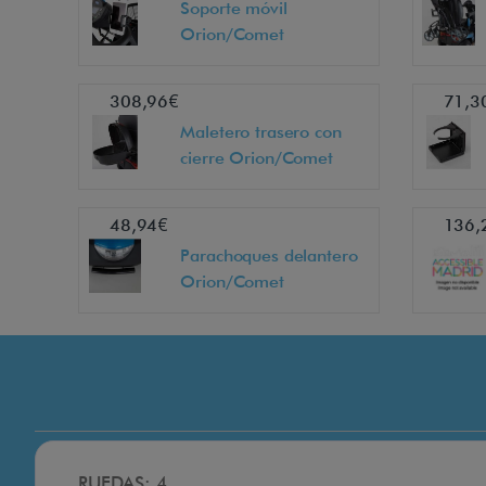
Soporte móvil
Orion/Comet
308,96€
71,3
Maletero trasero con
cierre Orion/Comet
48,94€
136,
Parachoques delantero
Orion/Comet
RUEDAS: 4