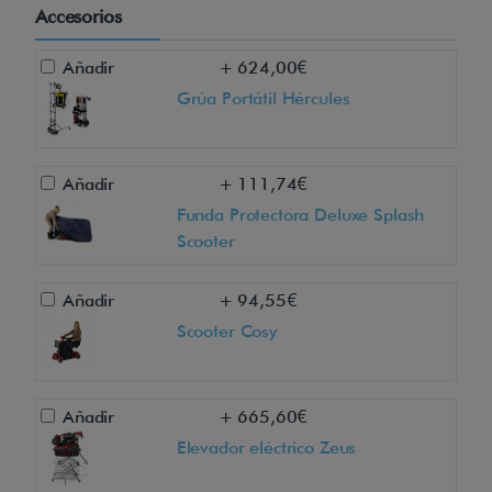
P
Accesorios
l
u
Añadir
+ 624,00€
s
Grúa Portátil Hércules
L
0
Añadir
+ 111,74€
2
Funda Protectora Deluxe Splash
3
Scooter
A
S
Añadir
+ 94,55€
e
Scooter Cosy
s
u
n
Añadir
+ 665,60€
s
Elevador eléctrico Zeus
c