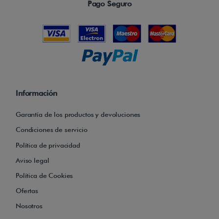
n
Pago Seguro
a
m
á
s
l
u
Información
j
o
Garantía de los productos y devoluciones
y
Condiciones de servicio
u
Política de privacidad
n
Aviso legal
a
Política de Cookies
n
Ofertas
u
e
Nosotros