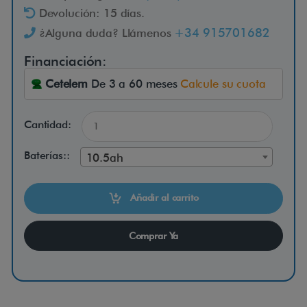
S
Devolución: 15 días.
+34 915701682
¿Alguna duda? Llámenos
E
Financiación:
l
Cetelem
De 3 a 60 meses
Calcule su cuota
L
u
Cantidad:
g
g
Baterías::
10.5ah
i
e
Añadir al carrito
E
l
Comprar Ya
i
t
e