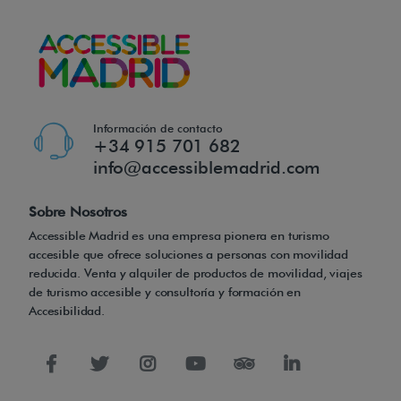
s
u
h
e
r
m
Información de contacto
+34 915 701 682
a
info@accessiblemadrid.com
n
o
Sobre Nosotros
"
Accessible Madrid es una empresa pionera en turismo
m
accesible que ofrece soluciones a personas con movilidad
reducida. Venta y alquiler de productos de movilidad, viajes
o
de turismo accesible y consultoría y formación en
d
Accesibilidad.
e
l
o