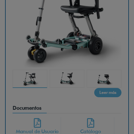
g
g
i
e
E
l
Leer más
i
Documentos
t
e
Manual de Usuario
Catálogo
Cert