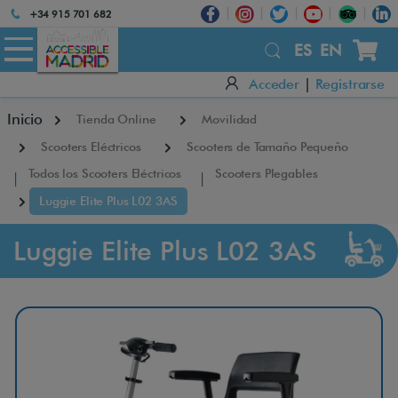
Atención:
+34 915 701 682
Este
×
sitio
ES
EN
cuenta
Acceder
|
Registrarse
con
un
Inicio
Tienda Online
Movilidad
sistema
de
Scooters Eléctricos
Scooters de Tamaño Pequeño
accesibilidad.
Todos los Scooters Eléctricos
Scooters Plegables
Luggie Elite Plus L02 3AS
Luggie Elite Plus L02 3AS
L
u