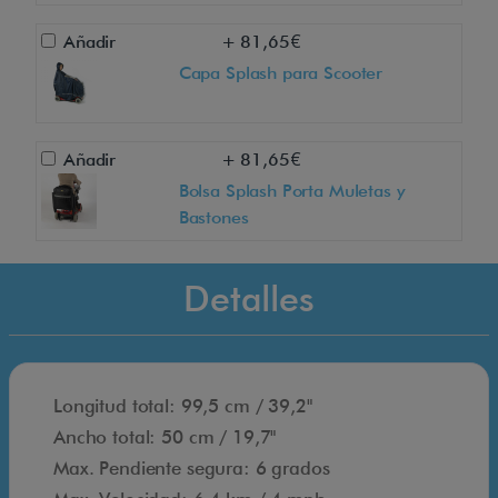
o
o
Añadir
+ 81,65€
t
Capa Splash para Scooter
e
r
l
Añadir
+ 81,65€
i
Bolsa Splash Porta Muletas y
Bastones
g
e
r
Detalles
o
p
l
e
Longitud total: 99,5 cm / 39,2"
g
Ancho total: 50 cm / 19,7"
a
Max. Pendiente segura: 6 grados