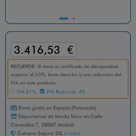
P
l
u
3.416,53 €
s
L
RECUERDE: Si tiene el certificado de discapacidad
superior al 33%, tiene derecho a una reducción del
0
IVA en este producto.
IVA 21%
IVA Reducido 4%
2
3
Envío gratis en España (Península).
Disponemos de tienda física en Calle
A
Cavanilles 7, 28007 Madrid.
Compra Segura SSL
(+info)