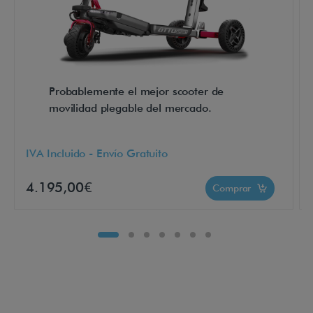
y
l
o
s
b
Probablemente el mejor scooter de
e
movilidad plegable del mercado.
n
e
IVA Incluido - Envío Gratuito
f
i
4.195,00€
Comprar
c
i
o
s
d
e