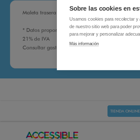
Sobre las cookies en es
Maleta trasera con llave para Afiscooter
Usamos cookies para recolectar y 
de nuestro sitio web para poder pro
* Datos proporcionados por el fabricante.
para mejorar y personalizar adecua
21% de IVA
Más información
Consultar gastos de envío
TIENDA ONLINE