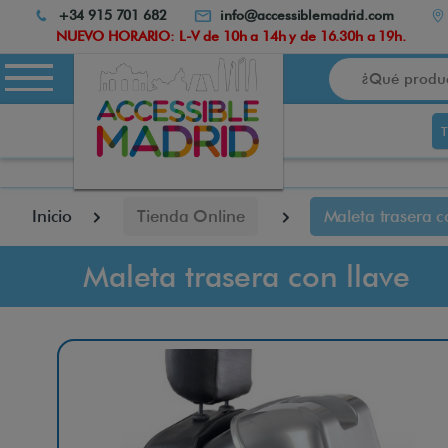
Atención:
+34 915 701 682
info@accessiblemadrid.com
Este
NUEVO HORARIO: L-V de 10h a 14h y de 16.30h a 19h.
sitio
Buscar
cuenta
con
un
sistema
de
accesibilidad.
pulse
Inicio
Tienda Online
Maleta trasera c
Control-
F10
para
Maleta trasera con llave
abrir
el
menú
de
accesibilidad.