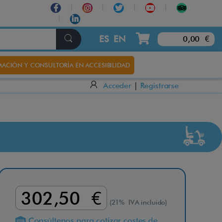
×
ES
EN
0,00 €
ACIÓN Y CONSULTORÍA EN ACCESIBILIDAD
Acceder
|
Registrarse
302,50 €
(21% IVA incluido)
Consúltenos para cotizar costes de