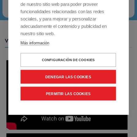
i
de nuestro sitio web para poder proveer
r
funcionalidades relacionadas con las redes
sociales, y para mejorar y personalizar
e
adecuadamente el contenido y publicidad en
n
nuestro sitio web.
u
Vídeos
Más información
n
a
CONFIGURACIÓN DE COOKIES
s
i
DENEGAR LAS COOKIES
l
l
PERMITIR LAS COOKIES
a
d
e
g
r