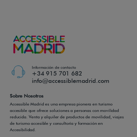
o
p
c
i
o
n
a
l
Información de contacto
m
+34 915 701 682
e
info@accessiblemadrid.com
n
Sobre Nosotros
t
Accessible Madrid es una empresa pionera en turismo
e
accesible que ofrece soluciones a personas con movilidad
s
reducida. Venta y alquiler de productos de movilidad, viajes
e
de turismo accesible y consultoría y formación en
Accesibilidad.
l