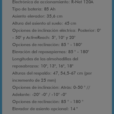
Electrónica de accionamiento: R-Net 120A
n
Tipo de batería: 85 Ah
a
Asiento elevador: 35,6 cm
s
Altura del asiento al suelo: 45 cm
p
Opciones de inclinación eléctrica: Posterior: 0°
r
- 50° y ActiveReach: 5°, 10° y 20°
e
Opciones de reclinación: 85 ° - 180°
s
Elevación del reposapiernas: 85 ° - 180°
t
Longitudes de las almohadillas del
a
reposabrazos: 10", 13", 16", 18"
c
Alturas del respaldo: 47, 54,5-67 cm (por
i
incremento de 25 mm)
o
Opciones de inclinación: Atrás: 0-50 ° //
n
Adelante: -20° -0° / -10° -0°
e
Opciones de reclinación: 85 ° - 180 °
s
Elevador de asiento opcional: 14 "
q