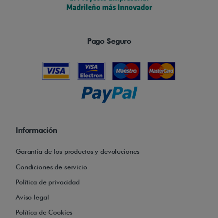
s
l
a
Pago Seguro
s
f
u
n
c
i
o
Información
n
Garantía de los productos y devoluciones
e
Condiciones de servicio
s
e
Política de privacidad
l
Aviso legal
é
Política de Cookies