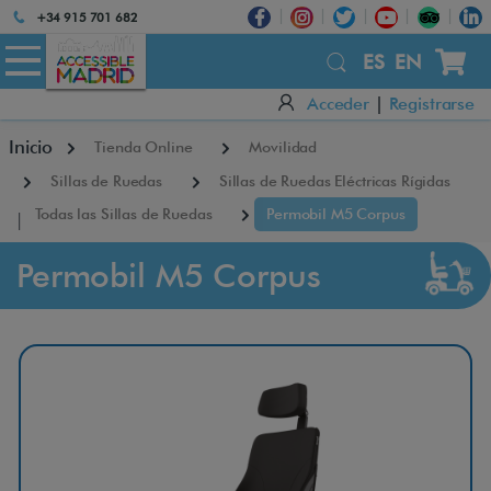
Atención:
+34 915 701 682
Este
×
sitio
ES
EN
cuenta
Acceder
|
Registrarse
con
un
Inicio
Tienda Online
Movilidad
sistema
de
Sillas de Ruedas
Sillas de Ruedas Eléctricas Rígidas
accesibilidad.
Todas las Sillas de Ruedas
Permobil M5 Corpus
Permobil M5 Corpus
P
e