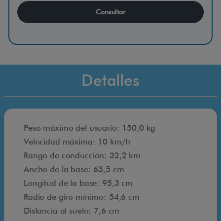
l
Consultar
M
5
C
o
r
Detalles
p
u
s
Peso máximo del usuario: 150,0 kg
,
Velocidad máxima: 10 km/h
t
Rango de conducción: 32,2 km
i
Ancho de la base: 63,5 cm
e
Longitud de la base: 95,3 cm
n
Radio de giro mínimo: 54,6 cm
e
Distancia al suelo: 7,6 cm
u