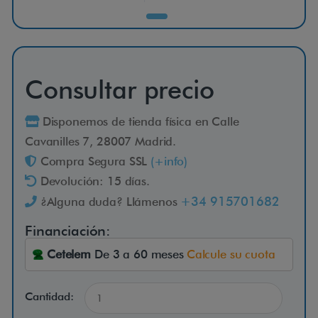
r
p
Consultar precio
u
Disponemos de tienda física en Calle
s
Cavanilles 7, 28007 Madrid.
Compra Segura SSL
(+info)
Devolución: 15 días.
P
+34 915701682
¿Alguna duda? Llámenos
e
r
Financiación:
m
Cetelem
De 3 a 60 meses
Calcule su cuota
o
b
Cantidad:
i