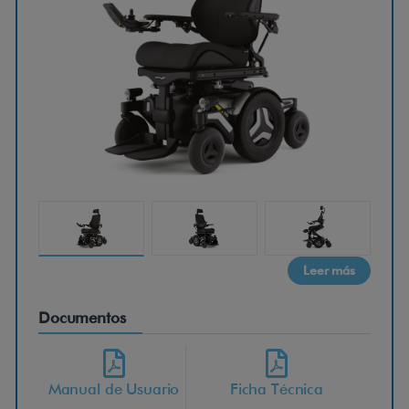
r
m
o
b
i
l
M
Leer más
5
Documentos
C
Manual de Usuario
Ficha Técnica
o