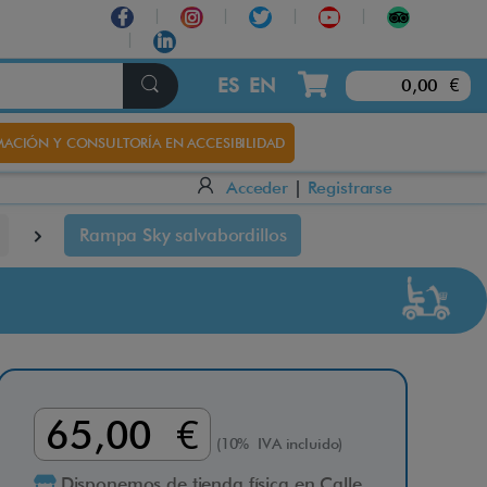
×
ES
EN
0,00 €
ACIÓN Y CONSULTORÍA EN ACCESIBILIDAD
Acceder
|
Registrarse
Rampa Sky salvabordillos
65,00 €
(10% IVA incluido)
Disponemos de tienda física en Calle