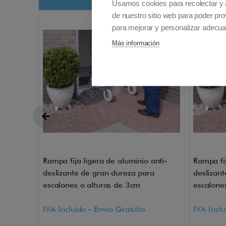
3cm
Usamos cookies para recolectar y 
de nuestro sitio web para poder pro
para mejorar y personalizar adecua
Más información
Rampa fija ligera de aluminio anti-
Rampa fij
deslizante de gran dureza para
deslizan
escalones o alturas de 3cm
escalone
IVA Incluido - Envío Gratuito
IVA Inclu