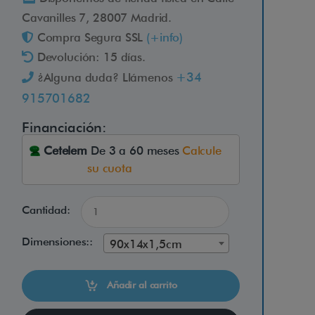
Cavanilles 7, 28007 Madrid.
Compra Segura SSL
(+info)
Devolución: 15 días.
+34
¿Alguna duda? Llámenos
915701682
Financiación:
Cetelem
De 3 a 60 meses
Calcule
su cuota
Cantidad:
Dimensiones::
90x14x1,5cm
Añadir al carrito