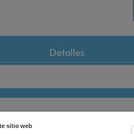
Detalles
te sitio web
a RICMAR umbral de 3
Rampa RICMAR para Um