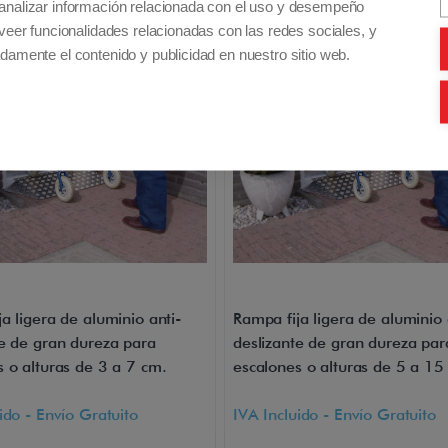
a 7cm
de 5 a 15 cm de alt
analizar información relacionada con el uso y desempeño
veer funcionalidades relacionadas con las redes sociales, y
damente el contenido y publicidad en nuestro sitio web.
a ligera de aluminio anti-
Rampa fija ligera de aluminio 
te de gran dureza para
deslizante de gran dureza par
s o alturas de 3 a 7 cm.
escalones o alturas de 5 a 15
ido - Envío Gratuito
IVA Incluido - Envío Gratuito