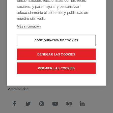
funcionalidades relacionadas con las redes
sociales, y para mejorar y personalizar
adecuadamente el contenido y publicidad en
nuestro sitio web.
Más información
Información de contacto
CONFIGURACIÓN DE COOKIES
+34 915 701 682
info@accessiblemadrid.com
DENEGAR LAS COOKIES
Sobre Nosotros
Accessible Madrid es una empresa pionera en turismo
PERMITIR LAS COOKIES
accesible que ofrece soluciones a personas con movilidad
reducida. Venta y alquiler de productos de movilidad, viajes
de turismo accesible y consultoría y formación en
Accesibilidad.