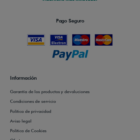
l
a
p
Pago Seguro
r
i
m
e
r
a
Información
s
i
Garantía de los productos y devoluciones
l
Condiciones de servicio
l
Política de privacidad
a
Aviso legal
d
Política de Cookies
i