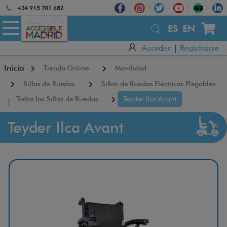
Atención:
+34 915 701 682
Este
×
sitio
ES
EN
cuenta
Acceder
|
Registrarse
con
un
Inicio
Tienda Online
Movilidad
sistema
de
Sillas de Ruedas
Sillas de Ruedas Eléctricas Plegables
accesibilidad.
Todas las Sillas de Ruedas
Teyder Ilca Avant
Teyder Ilca Avant
T
e