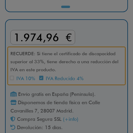
a
A
1.974,96 €
v
a
RECUERDE: Si tiene el certificado de discapacidad
superior al 33%, tiene derecho a una reducción del
IVA en este producto.
n
IVA 10%
IVA Reducido 4%
t
Envío gratis en España (Península).
Disponemos de tienda física en Calle
Cavanilles 7, 28007 Madrid.
L
Compra Segura SSL
(+info)
a
Devolución: 15 días.