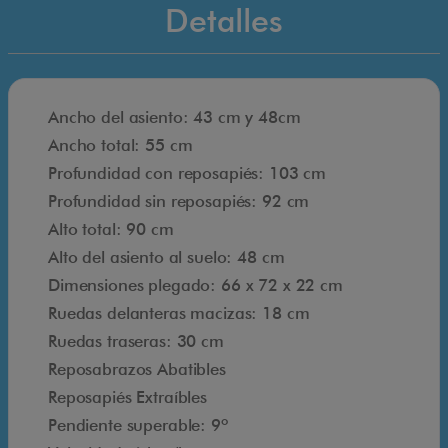
a
Detalles
s
e
l
é
Ancho del asiento: 43 cm y 48cm
c
Ancho total: 55 cm
t
Profundidad con reposapiés: 103 cm
r
Profundidad sin reposapiés: 92 cm
i
Alto total: 90 cm
c
Alto del asiento al suelo: 48 cm
a
Dimensiones plegado: 66 x 72 x 22 cm
p
Ruedas delanteras macizas: 18 cm
l
Ruedas traseras: 30 cm
e
Reposabrazos Abatibles
g
Reposapiés Extraíbles
a
Pendiente superable: 9º