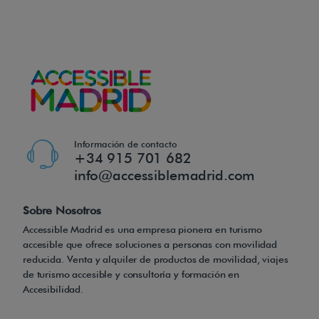
s
s
i
l
l
a
s
d
Información de contacto
+34 915 701 682
e
info@accessiblemadrid.com
r
u
Sobre Nosotros
e
Accessible Madrid es una empresa pionera en turismo
d
accesible que ofrece soluciones a personas con movilidad
a
reducida. Venta y alquiler de productos de movilidad, viajes
de turismo accesible y consultoría y formación en
s
Accesibilidad.
m