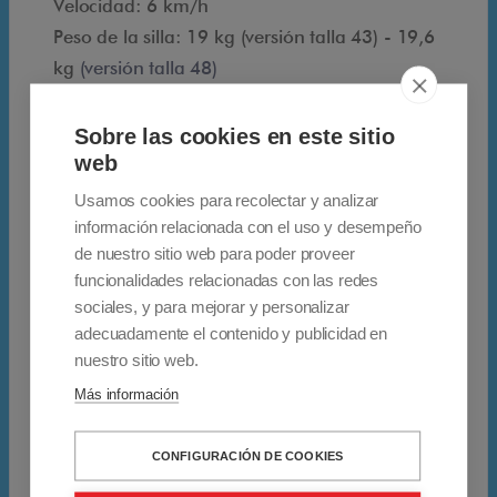
b
Velocidad: 6 km/h
l
Peso de la silla: 19 kg (versión talla 43) - 19,6
e
kg
(versión talla 48)
y
Peso máximo del usuario: 100 kg (talla 43) -
u
120 kg (talla 48 kg)
Sobre las cookies en este sitio
l
Batería: Litio
web
t
Autonomía: 10 km (batería 12 Ah) - 20 km
Usamos cookies para recolectar y analizar
r
(batería 18 Ah)
información relacionada con el uso y desempeño
a
Motor: 2x 150W sin escobillas
de nuestro sitio web para poder proveer
funcionalidades relacionadas con las redes
l
sociales, y para mejorar y personalizar
i
adecuadamente el contenido y publicidad en
g
*Datos proporcionados por el fabricante
nuestro sitio web.
e
Garantía: 3 años en la silla y 6 meses en las
Más información
r
baterías
a
IVA 10% y transporte incluidos.
CONFIGURACIÓN DE COOKIES
T
Envío gratuito para pedidos en España