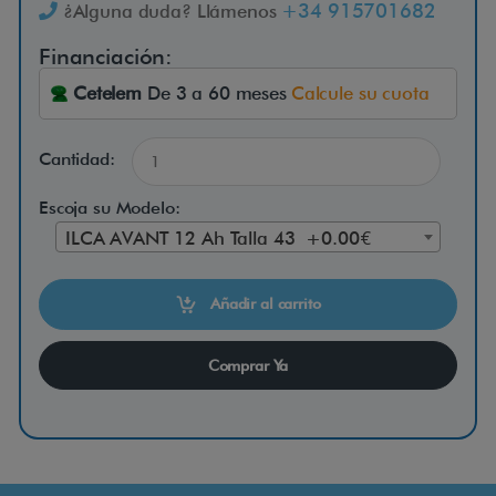
n
+34 915701682
¿Alguna duda? Llámenos
u
Financiación:
e
Cetelem
De 3 a 60 meses
Calcule su cuota
v
a
s
Cantidad:
i
Escoja su Modelo:
l
ILCA AVANT 12 Ah Talla 43 +0.00€
l
a
Añadir al carrito
d
e
Comprar Ya
r
u
e
d