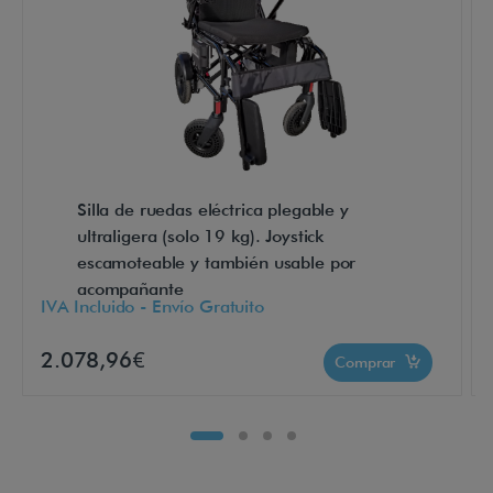
e
d
i
s
t
i
n
Silla de ruedas eléctrica plegable y
g
ultraligera (solo 19 kg). Joystick
u
escamoteable y también usable por
e
acompañante
IVA Incluido - Envío Gratuito
d
e
2.078,96€
Comprar
o
t
r
a