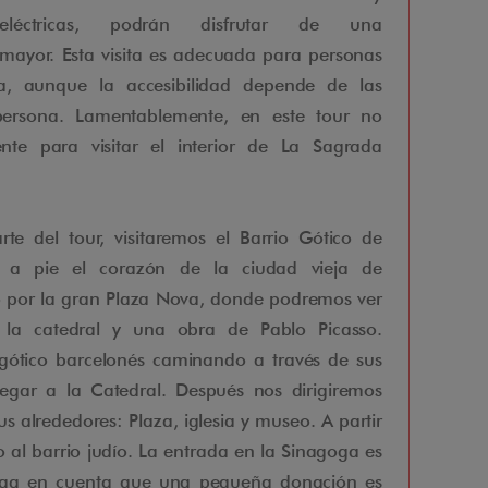
léctricas, podrán disfrutar de una
 mayor. Esta visita es adecuada para personas
a, aunque la accesibilidad depende de las
persona. Lamentablemente, en este tour no
nte para visitar el interior de La Sagrada
te del tour, visitaremos el Barrio Gótico de
s a pie el corazón de la ciudad vieja de
por la gran Plaza Nova, donde podremos ver
 la catedral y una obra de Pablo Picasso.
 gótico barcelonés caminando a través de sus
legar a la Catedral. Después nos dirigiremos
us alrededores: Plaza, iglesia y museo. A partir
l barrio judío. La entrada en la Sinagoga es
enga en cuenta que una pequeña donación es