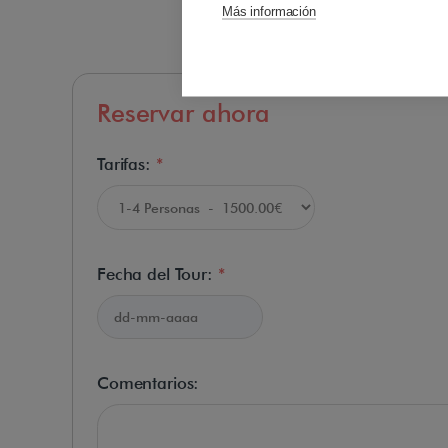
Más información
Reservar ahora
Tarifas:
*
Fecha del Tour:
*
Comentarios: