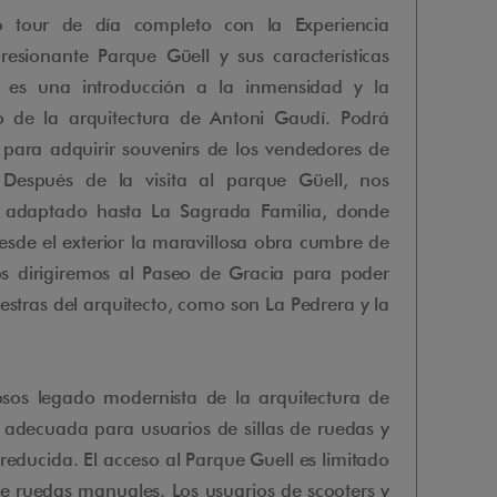
 tour de día completo con la Experiencia
resionante Parque Güell y sus características
 es una introducción a la inmensidad y la
 de la arquitectura de Antoni Gaudí. Podrá
 para adquirir souvenirs de los vendedores de
 Después de la visita al parque Güell, nos
o adaptado hasta La Sagrada Familia, donde
de el exterior la maravillosa obra cumbre de
os dirigiremos al Paseo de Gracia para poder
stras del arquitecto, como son La Pedrera y la
iosos legado modernista de la arquitectura de
s adecuada para usuarios de sillas de ruedas y
educida. El acceso al Parque Guell es limitado
de ruedas manuales. Los usuarios de scooters y