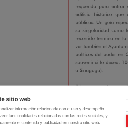
requerida para entrar 
edificio histórico q
públicas. Un guía especi
su singularidad como 
recorrido termina en la
ver también el Ayuntamie
políticos del poder en
souvenir si lo desea. 1
a Sinagoga).
¡Únase a nosotros en est
Accessible Madrid
ha s
te sitio web
Operador Español espe
analizar información relacionada con el uso y desempeño
premios de Vacacione
veer funcionalidades relacionadas con las redes sociales, y
por
The luxury Travel G
damente el contenido y publicidad en nuestro sitio web.