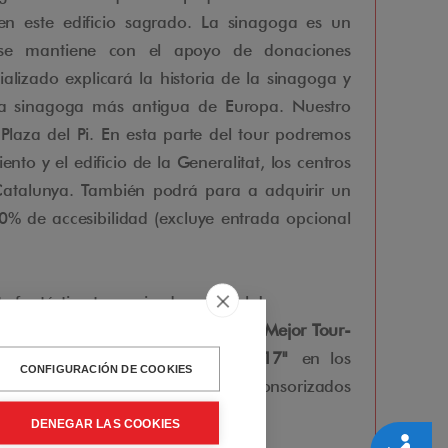
en este edificio sagrado. La sinagoga es un
ue se mantiene con el apoyo de donaciones
alizado explicará la historia de la sinagoga y
la sinagoga más antigua de Europa. Nuestro
 Plaza del Pi. En esta parte del tour podremos
nto y el edificio de la Generalitat, los centros
 Catalunya. También podrá para a adquirir un
00% de accesibilidad (excluye entrada opcional
e fantástico tour privado accesible!
ido galardonada con el premio al
"Mejor Tour-
cializado en Viajes Accesible 2017"
en los
CONFIGURACIÓN DE COOKIES
s y Agencias Especialistas esponsorizados
uide.
DENEGAR LAS COOKIES