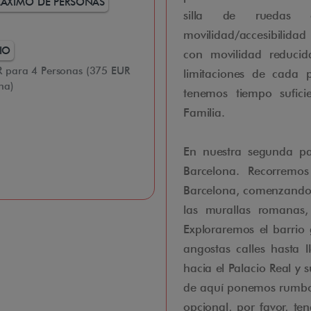
ÁXIMO DE PERSONAS
silla de ruedas e
movilidad/accesibilidad
IO
con movilidad reducid
 para 4 Personas (375 EUR
limitaciones de cada 
na)
tenemos tiempo suficie
Familia.
En nuestra segunda par
Barcelona. Recorremo
Barcelona, comenzando 
las murallas romanas,
Exploraremos el barrio
angostas calles hasta l
hacia el Palacio Real y s
de aquí ponemos rumbo a
opcional, por favor, t