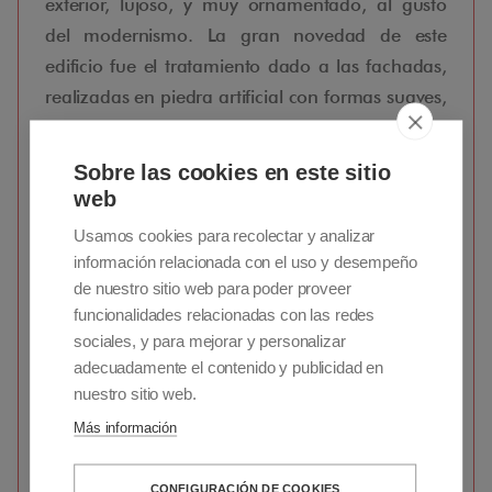
exterior, lujoso, y muy ornamentado, al gusto
del modernismo. La gran novedad de este
edificio fue el tratamiento dado a las fachadas,
realizadas en piedra artificial con formas suaves,
vegetales y orgánicas que dan una continuidad
espacial a las superficies con una decoración
Sobre las cookies en este sitio
que lo invade todo enlazando unos elementos
web
con otros. El edificio está coronado con una
Usamos cookies para recolectar y analizar
impresionante cúpula de hierro y vidrio. En el
información relacionada con el uso y desempeño
interior sobresale la escalera principal, una
de nuestro sitio web para poder proveer
escalera imperial de perímetro circular
funcionalidades relacionadas con las redes
sociales, y para mejorar y personalizar
inspirada, como el resto de la ornamentación,
adecuadamente el contenido y publicidad en
en la arquitectura modernista francesa.
nuestro sitio web.
Más información
Una vez hecha esta parada, nos dirigimos al
Colegio Oficial de Arquitectos de Madrid
que
CONFIGURACIÓN DE COOKIES