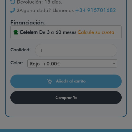
Devolución: 15 días.
s
+34 915701682
¿Alguna duda? Llámenos
c
o
Financiación:
o
Cetelem
De 3 a 60 meses
Calcule su cuota
t
e
Cantidad:
r
V
Color:
Rojo +0.00€
e
r
Añadir al carrito
m
e
Comprar Ya
i
r
e
n