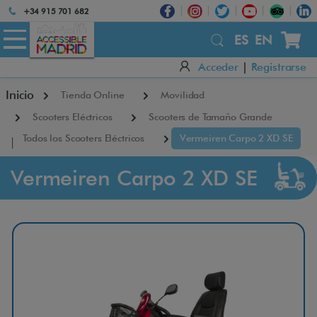
Atención:
+34 915 701 682
Este
×
sitio
ES
EN
cuenta
Acceder
|
Registrarse
con
un
Inicio
Tienda Online
Movilidad
sistema
de
Scooters Eléctricos
Scooters de Tamaño Grande
accesibilidad.
Todos los Scooters Eléctricos
Vermeiren Carpo 2 XD SE
Vermeiren Carpo 2 XD SE
V
e