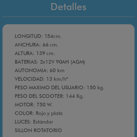
Detalles
C
a
r
p
LONGITUD: 154cm.
o
ANCHURA: 66 cm.
2
ALTURA: 139 cm.
X
BATERIAS: 2x12V 90AH (AGM)
D
AUTONOMIA: 60 km
S
VELOCIDAD: 13 km/h*
E
PESO MAXIMO DEL USUARIO: 150 kg.
e
PESO DEL SCOOTER: 144 Kg.
s
MOTOR: 750 W.
p
COLOR: Rojo y plata
o
LUCES: Estándar
t
SILLON ROTATORIO
e