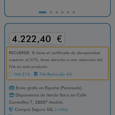
p
o
2
4.222,40 €
X
RECUERDE: Si tiene el certificado de discapacidad
D
superior al 33%, tiene derecho a una reducción del
IVA en este producto.
S
IVA 21%
IVA Reducido 4%
E
Envío gratis en España (Península).
Disponemos de tienda física en Calle
Cavanilles 7, 28007 Madrid.
E
Compra Segura SSL
(+info)
l