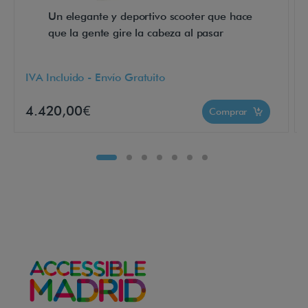
g
Un elegante y deportivo scooter que hace
r
que la gente gire la cabeza al pasar
a
m
IVA Incluido - Envío Gratuito
a
b
4.420,00€
Comprar
l
e
e
l
e
c
t
r
ó
n