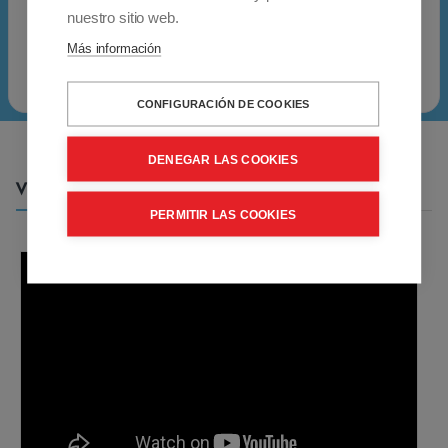
superior)
o
nuestro sitio web.
e
Más información
n
e
CONFIGURACIÓN DE COOKIES
x
t
DENEGAR LAS COOKIES
e
Vídeos
r
PERMITIR LAS COOKIES
i
o
r
e
s
.
E
s