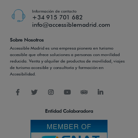
i
Información de contacto
c
+34 915 701 682
a
info@accessiblemadrid.com
m
e
Sobre Nosotros
n
Accessible Madrid es una empresa pionera en turismo
accesible que ofrece soluciones a personas con movilidad
t
reducida. Venta y alquiler de productos de movilidad, viajes
e
de turismo accesible y consultoría y formación en
.
Accesibilidad.
U
n
c
o
Entidad Colaboradora
m
p
a