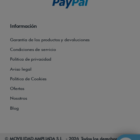
s
p
a
Información
s
e
Garantía de los productos y devoluciones
o
Condiciones de servicio
s
Política de privacidad
.
Aviso legal
Política de Cookies
E
Ofertas
s
Nosotros
t
Blog
e
s
c
o
©
MOVILIDAD AMPLIADA S.L. - 2026 Todos los derechos