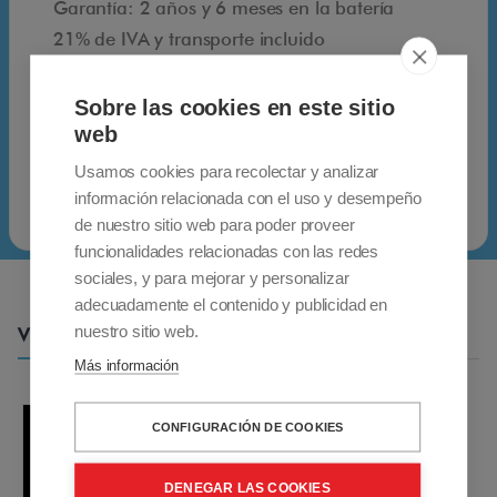
e
Garantía: 2 años y 6 meses en la batería
e
21% de IVA y transporte incluido
l
Envío gratuito para pedidos enviados a
D
Peninsular España. Póngase en contacto con
Sobre las cookies en este sitio
r
nosotros para pedidos enviados a las islas
web
i
españolas y a otros países.
Usamos cookies para recolectar y analizar
v
información relacionada con el uso y desempeño
e
de nuestro sitio web para poder proveer
funcionalidades relacionadas con las redes
.
sociales, y para mejorar y personalizar
W
adecuadamente el contenido y publicidad en
h
nuestro sitio web.
Vídeos
e
Más información
e
l
CONFIGURACIÓN DE COOKIES
D
r
DENEGAR LAS COOKIES