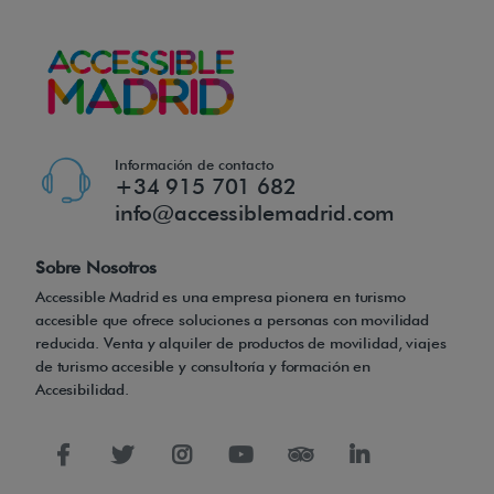
d
a
e
l
é
c
Información de contacto
+34 915 701 682
t
info@accessiblemadrid.com
r
i
Sobre Nosotros
c
Accessible Madrid es una empresa pionera en turismo
a
accesible que ofrece soluciones a personas con movilidad
a
reducida. Venta y alquiler de productos de movilidad, viajes
de turismo accesible y consultoría y formación en
l
Accesibilidad.
a
p
r