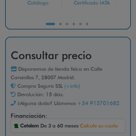
Catálogo
Certificado IATA
Ce
l
D
r
i
Consultar precio
v
Disponemos de tienda física en Calle
Cavanilles 7, 28007 Madrid.
e
Compra Segura SSL
(+info)
Devolución: 15 días.
+34 915701682
¿Alguna duda? Llámenos
R
e
Financiación:
v
Cetelem
De 3 a 60 meses
Calcule su cuota
o