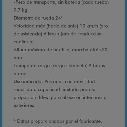
q
-Peso de transporte, sin batería (cada rueda)
u
9.7 kg
e
Diámetro de rueda 24"
t
Velocidad máx (hacia delante) 10 km/h (aro
e
de asistencia) 6 km/h (aro de conducción
m
continua)
u
Altura máxima de bordillo, marcha atrás 50
e
mm
v
Tiempo de carga (carga completa) 2 horas
e
aprox
s
Uso indicado: Personas con movilidad
c
reducida o capacidad limitada para la
o
propulsión. Ideal para el uso en interiores o
n
exteriores
W
h
* Datos proporcionados por el fabricante.