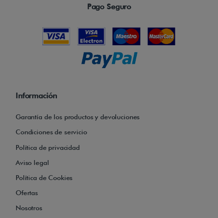
l
Pago Seguro
a
d
o
a
t
u
Información
s
i
Garantía de los productos y devoluciones
l
Condiciones de servicio
l
Política de privacidad
a
Aviso legal
d
Política de Cookies
e
r
Ofertas
u
Nosotros