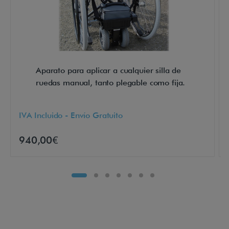
d
i
s
p
o
Aparato para aplicar a cualquier silla de
s
ruedas manual, tanto plegable como fija.
i
t
IVA Incluido - Envío Gratuito
i
v
940,00€
o
d
e
a
y
u