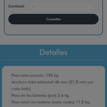
l
Cantidad:
u
c
Consultar
i
o
n
a
l
Detalles
a
f
o
r
Peso máx usuario: 130 kg
m
Anchura total adicional 43 mm (21,5 mm por
a
cada lado)
e
Peso de las baterías (par) 3.6 kg
n
Peso total con batería (cada rueda) 11.5 kg