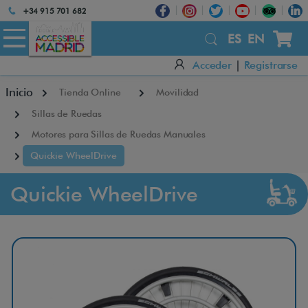
Atención:
+34 915 701 682
Este
×
sitio
ES
EN
cuenta
Acceder
|
Registrarse
con
un
Inicio
Tienda Online
Movilidad
sistema
de
Sillas de Ruedas
accesibilidad.
Motores para Sillas de Ruedas Manuales
Quickie WheelDrive
Quickie WheelDrive
Q
u