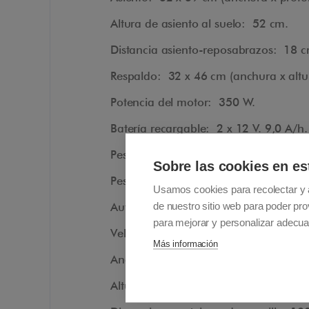
Altura de asiento al suelo: 52 cm.
Distancia asiento-reposabrazos: 18 c
Respaldo: 32 x 46 cm (anchura x altu
Potencia del motor: 350 W.
Batería recargable: 2 x 12 V. 9,0 A/h.
Pesos: Total 44 kg, manillar y respald
Sobre las cookies en es
Peso máximo de carga transportada:
Usamos cookies para recolectar y 
de nuestro sitio web para poder pro
Autonomía máxima: 2.400 escalones* (
para mejorar y personalizar adecua
Velocidad: 36 escalones/minuto máx
Más información
Ancho mínimo escalón: 58 cm.
Altura máxima de escalón: 23 cm.