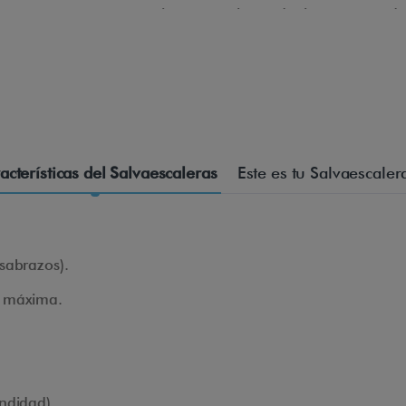
ajuste en altura de las empuñadu
extensible...
La Silla Sube Escaleras LG2020 tien
con una carga completa de la batería
cualquier momento.
acterísticas del Salvaescaleras
Este es tu Salvaescalera
sabrazos).
m máxima.
ndidad).