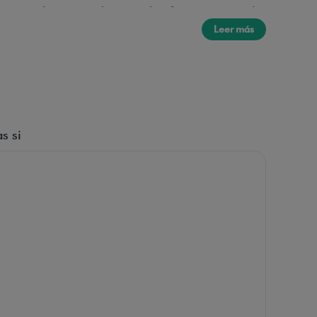
ras y el reposacabezas, plataforma reposapiés
Leer más
e una excelente autonomía (hasta 2.400 escalones
), que hace que la silla esté lista para usarse en
s si