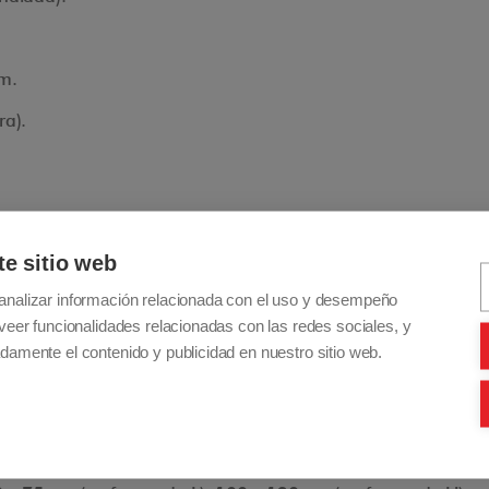
m.
ra).
o: 10 kg, cuerpo propulsor: 24 kg, asiento: 10 kg.
te sitio web
 130 kg.
analizar información relacionada con el uso y desempeño
veer funcionalidades relacionadas con las redes sociales, y
40 escalones con batería en reserva).
damente el contenido y publicidad en nuestro sitio web.
.