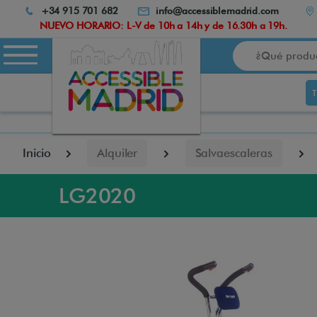
Atención:
+34 915 701 682
info@accessiblemadrid.com
Este
NUEVO HORARIO: L-V de 10h a 14h y de 16.30h a 19h.
sitio
Buscar
cuenta
con
un
sistema
de
accesibilidad.
pulse
Inicio
Alquiler
Salvaescaleras
Control-
F10
para
LG2020
abrir
el
menú
de
accesibilidad.