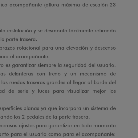
nico acompañante (altura máxima de escalón 23
ita instalación y se desmonta fácilmente retirando
a parte trasera.
brazos rotacional para una elevación y descenso
 para el acompañante.
o es garantizar siempre la seguridad del usuario.
as delanteras con freno y un mecanismo de
las ruedas traseras grandes al llegar al borde del
ad de serie y luces para visualizar mejor los
superficies planas ya que incorpora un sistema de
VÍDEO
ndo los 2 pedales de la parte trasera.
erosos ajustes para garantizar en todo momento
tanto para el usuario como para el acompañante: