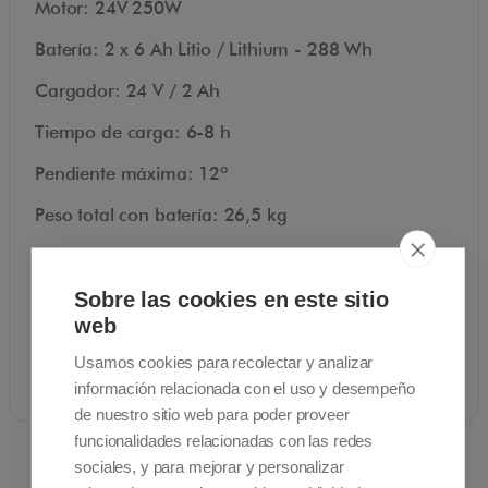
Motor: 24V 250W
Batería: 2 x 6 Ah Litio / Lithium - 288 Wh
Cargador: 24 V / 2 Ah
Tiempo de carga: 6-8 h
Pendiente máxima: 12º
Peso total con batería: 26,5 kg
Dimensiones: 99 cm. x 59 cm. x 92 cm.
Dimensiones plegada: 37 cm. x 59 cm. x 78 cm.
Sobre las cookies en este sitio
web
Frenos: Sistema de frenos electromagnéticos
Usamos cookies para recolectar y analizar
inteligentes.
información relacionada con el uso y desempeño
de nuestro sitio web para poder proveer
funcionalidades relacionadas con las redes
sociales, y para mejorar y personalizar
Documentos