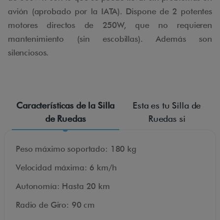
avión (aprobado por la IATA). Dispone de 2 potentes
motores directos de 250W, que no requieren
mantenimiento (sin escobillas). Además son
silenciosos.
Cómoda, segura y fácil de transportar. Ideal para
personas pesadas que son activas y dinámicas, gracias
Características de la Silla
Esta es tu Silla de
a su sistema de plegado rápido (menos de 5
de Ruedas
Ruedas si
segundos) y sus dimensiones reducidas. Silla de alta
capacidad de peso, ¡hasta 180Kg! y la más estrecha
Peso máximo soportado: 180 kg
del mercado.
Velocidad máxima: 6 km/h
Autonomía: Hasta 20 km
Radio de Giro: 90 cm