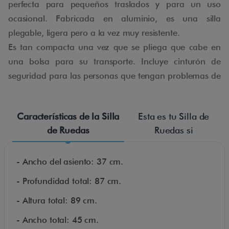
perfecta para pequeños traslados y para un uso
ocasional. Fabricada en aluminio, es una silla
plegable, ligera pero a la vez muy resistente.
Es tan compacta una vez que se pliega que cabe en
una bolsa para su transporte. Incluye cinturón de
seguridad para las personas que tengan problemas de
estabilidad. Ruedas macizas: no se pinchan nunca y
no necesitarán ningún tipo de mantenimiento.
Características de la Silla
Esta es tu Silla de
Incorpora frenos de bloqueo. Bolsillo portaobjetos en
de Ruedas
Ruedas si
el respaldo.
- Ancho del asiento: 37 cm.
- Profundidad total: 87 cm.
- Altura total: 89 cm.
- Ancho total: 45 cm.