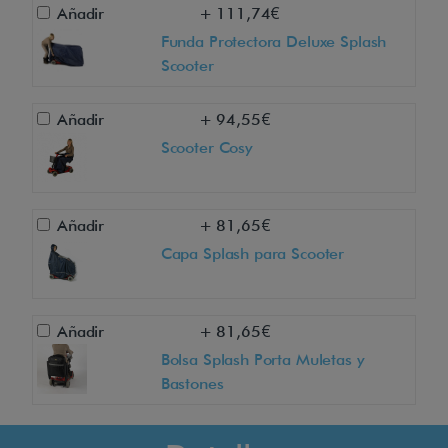
Añadir
+ 111,74€
t
Funda Protectora Deluxe Splash
r
Scooter
i
c
Añadir
+ 94,55€
o
Scooter Cosy
d
e
m
Añadir
+ 81,65€
o
Capa Splash para Scooter
v
i
l
Añadir
+ 81,65€
i
Bolsa Splash Porta Muletas y
Bastones
d
a
d