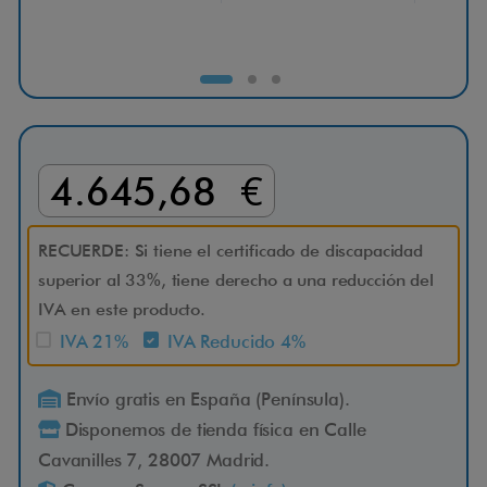
el
Bat
i
-
V
4.645,68 €
i
t
RECUERDE: Si tiene el certificado de discapacidad
superior al 33%, tiene derecho a una reducción del
a
IVA en este producto.
IVA 21%
IVA Reducido 4%
E
Envío gratis en España (Península).
l
Disponemos de tienda física en Calle
A
Cavanilles 7, 28007 Madrid.
p