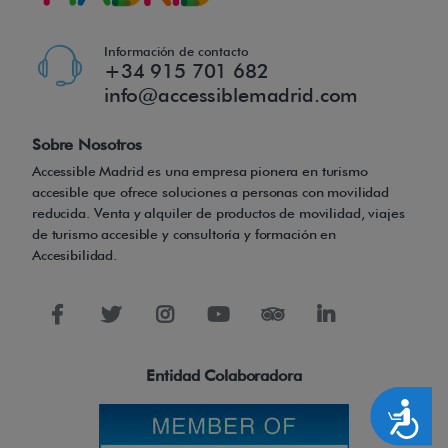
d
e
Información de contacto
+34 915 701 682
:
info@accessiblemadrid.com
-
Sobre Nosotros
C
Accessible Madrid es una empresa pionera en turismo
o
accesible que ofrece soluciones a personas con movilidad
reducida. Venta y alquiler de productos de movilidad, viajes
m
de turismo accesible y consultoría y formación en
o
Accesibilidad.
d
i
d
a
Entidad Colaboradora
d
Accesibilidad
:
S