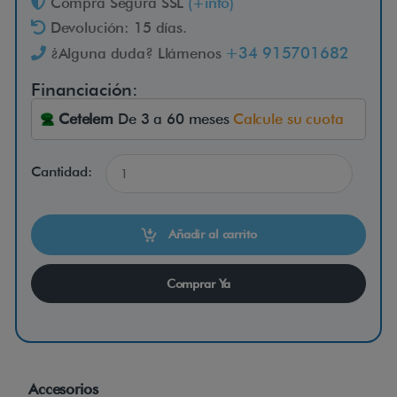
Compra Segura SSL
(+info)
e
Devolución: 15 días.
x
+34 915701682
¿Alguna duda? Llámenos
-
Financiación:
W
Cetelem
De 3 a 60 meses
Calcule su cuota
e
l
l
Cantidad:
e
l
Añadir al carrito
l
Comprar Ya
i
-
V
i
Accesorios
t