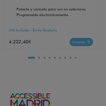
Potente y cómodo para uso en exteriores.
i
Programable electrónicamente.
-
V
IVA Incluido - Envío Gratuito
i
t
4.222,40€
Comprar
a
,
h
a
b
l
a
m
o
s