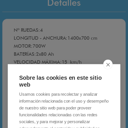
Detalles
m
u
y
Nº RUEDAS:4
c
LONGITUD - ANCHURA:1400x700 cm
o
MOTOR:700W
m
BATERÍAS:2x80 Ah
p
VELOCIDAD MÁXIMA:15 km/h
l
AUTONOMÍA:45 Km
e
Sobre las cookies en este sitio
PESO SCOOTER:135 Kg
t
web
PESO MAX. SOPORTADO:160 Kg
o
PENDIENTE MAX:10%
y
Usamos cookies para recolectar y analizar
información relacionada con el uso y desempeño
MANILLAR:Ergonómico
c
de nuestro sitio web para poder proveer
TIPO RUEDAS: Neumáticas
o
funcionalidades relacionadas con las redes
PARAGOLPES: SI
n
sociales, y para mejorar y personalizar
LUCES: SI
u