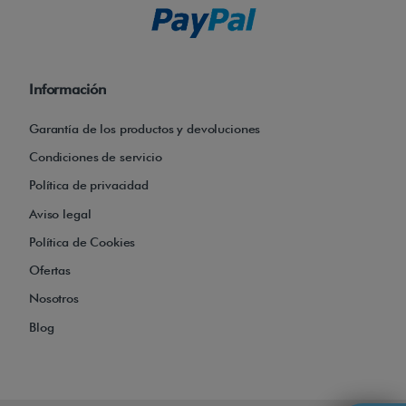
e
j
e
Información
i
n
Garantía de los productos y devoluciones
c
Condiciones de servicio
o
Política de privacidad
r
Aviso legal
p
Política de Cookies
o
Ofertas
r
a
Nosotros
d
Blog
a
.
-