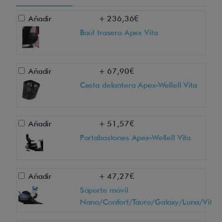
a
Añadir
+ 236,36€
e
Baúl trasero Apex Vita
s
u
n
Añadir
+ 67,90€
s
Cesta delantera Apex-Wellell Vita
c
o
o
Añadir
+ 51,57€
t
Portabastones Apex-Wellell Vita
e
r
Añadir
+ 47,27€
e
Soporte móvil
l
Nano/Confort/Tauro/Galaxy/Luna/Vita
é
c