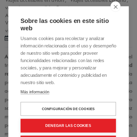
vacaciones accesibles España
,
Alquiler scooters de movilidad
,
Sobre las cookies en este sitio
Venta scooters de movilidad
,
tours accesibles
,
web
viajes accesibles a medida
10-02-2015
Usamos cookies para recolectar y analizar
información relacionada con el uso y desempeño
de nuestro sitio web para poder proveer
Air Access
es un concepto revolucionario que facilita el
funcionalidades relacionadas con las redes
transporte aéreo para
pasajeros con movilidad
sociales, y para mejorar y personalizar
reducida,
permitiendo una transición más fácil desde la
adecuadamente el contenido y publicidad en
puerta de embarque al interior del avión. La
nuestro sitio web.
accesibilidad en los aviones es un concepto prioritario
Más información
para el futuro de los viajes y tiene como objetivo
satisfacer las necesidades de una población cada vez
CONFIGURACIÓN DE COOKIES
más vieja y menos móvil. Air Access se ha diseñado
para acabar con la discriminación de los pasajeros con
DENEGAR LAS COOKIES
movilidad reducida en el transporte aéreo.