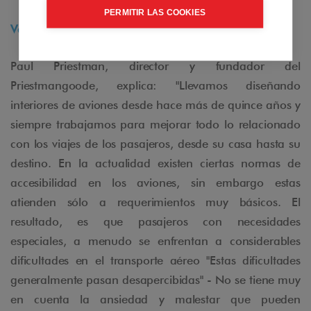
PERMITIR LAS COOKIES
Ver video Air Access
Paul Priestman, director y fundador del
Priestmangoode, explica: "Llevamos diseñando
interiores de aviones desde hace más de quince años y
siempre trabajamos para mejorar todo lo relacionado
con los viajes de los pasajeros, desde su casa hasta su
destino. En la actualidad existen ciertas normas de
accesibilidad en los aviones, sin embargo estas
atienden sólo a requerimientos muy básicos. El
resultado, es que pasajeros con necesidades
especiales, a menudo se enfrentan a considerables
dificultades en el transporte aéreo "Estas dificultades
generalmente pasan desapercibidas" - No se tiene muy
en cuenta la ansiedad y malestar que pueden