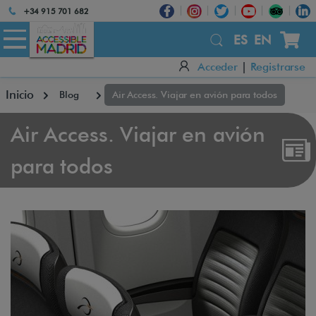
Atención:
+34 915 701 682
Este
sitio
ES
EN
cuenta
Acceder
|
Registrarse
con
un
Inicio
Blog
Air Access. Viajar en avión para todos
sistema
de
accesibilidad.
Air Access. Viajar en avión
para todos