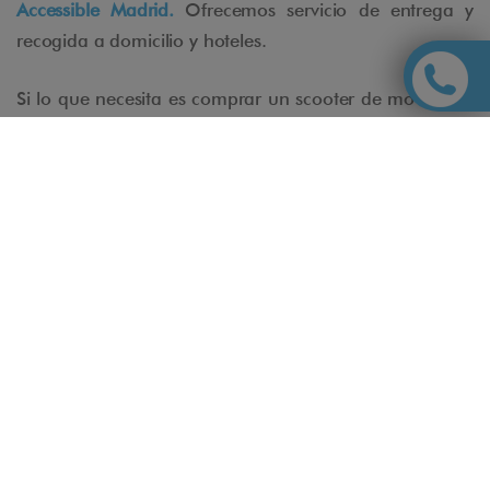
Accessible Madrid.
Ofrecemos servicio de entrega y
recogida a domicilio y hoteles.
Si lo que necesita es comprar un scooter de movilidad,
Accesible Madrid, en su tienda online, le ofrece la más
amplia selección en el mercado de
Venta de Vehículos
Eléctricos de Movilidad.
AIR ACCESS -
PriestmanGoode
http://www.priestmangoode.com/proj
ect/air-access/
150 Great Portland Street
London W1W 6QD
United Kingdom
Contact:
studio@priestmangoode.com
+44 (0)20 7580 3444