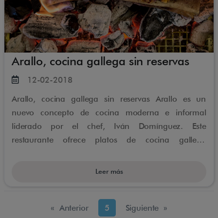
Arallo, cocina gallega sin reservas
12-02-2018
Arallo, cocina gallega sin reservas Arallo es un
nuevo concepto de cocina moderna e informal
liderado por el chef, Iván Domínguez. Este
restaurante ofrece platos de cocina gallega
fusionados con toques asiáticos y americanos. Arallo
se encuentra en la calle de la Reina, en el barrio de
Leer más
Chueca junto a la Gran Vía de Madrid.
« Anterior
5
Siguiente »