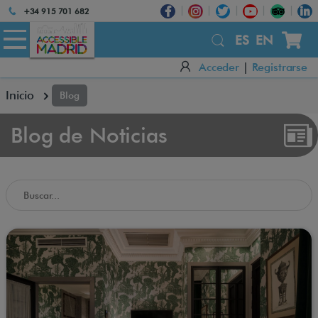
Atención:
+34 915 701 682
Este
sitio
ES
EN
cuenta
Acceder
|
Registrarse
con
un
Inicio
Blog
sistema
de
accesibilidad.
Blog de Noticias
Buscar en el Blog de Accessible Madrid