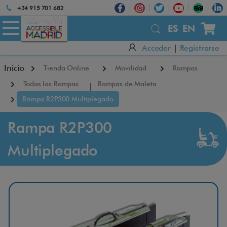
Atención:
+34 915 701 682
Este
×
sitio
ES
EN
cuenta
Acceder
|
Registrarse
con
un
Inicio
Tienda Online
Movilidad
Rampas
sistema
de
Todas las Rampas
Rampas de Maleta
accesibilidad.
Rampa R2P300 Multiplegado
Rampa R2P300
Multiplegado
R