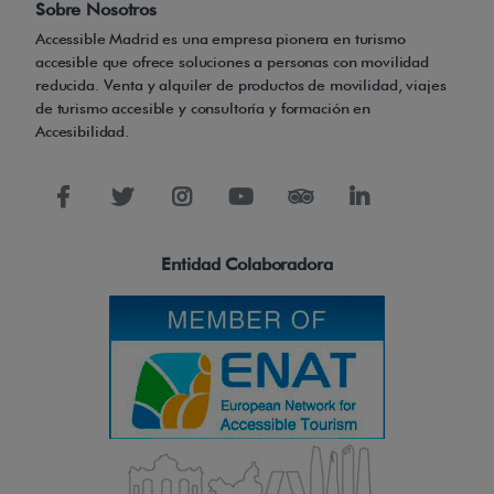
Sobre Nosotros
.
Accessible Madrid es una empresa pionera en turismo
accesible que ofrece soluciones a personas con movilidad
reducida. Venta y alquiler de productos de movilidad, viajes
E
de turismo accesible y consultoría y formación en
s
Accesibilidad.
t
á
p
e
Entidad Colaboradora
n
s
a
d
a
y
d
i