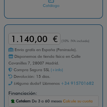
Catálogo
M
u
l
1.140,00 €
(10% IVA incluido)
t
Envío gratis en España (Península).
i
Disponemos de tienda física en Calle
Cavanilles 7, 28007 Madrid.
p
Compra Segura SSL
(+info)
l
Devolución: 15 días.
+34 915701682
¿Alguna duda? Llámenos
e
Financiación:
g
Cetelem
De 3 a 60 meses
Calcule su cuota