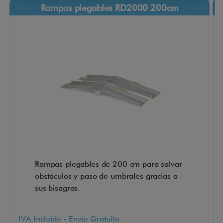
Rampas plegables RD2000 200cm
m
p
a
p
e
r
f
e
c
t
a
Rampas plegables de 200 cm para salvar
p
obstáculos y paso de umbrales gracias a
a
sus bisagras.
r
a
IVA Incluido - Envío Gratuito
g