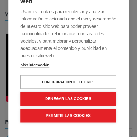
web
g
Usamos cookies para recolectar y analizar
Vídeos
a
información relacionada con el uso y desempeño
d
de nuestro sitio web para poder proveer
funcionalidades relacionadas con las redes
o
sociales, y para mejorar y personalizar
R
adecuadamente el contenido y publicidad en
2
nuestro sitio web.
P
Más información
3
0
CONFIGURACIÓN DE COOKIES
0
e
DENEGAR LAS COOKIES
s
l
PERMITIR LAS COOKIES
a
Productos Relacionados
r
a