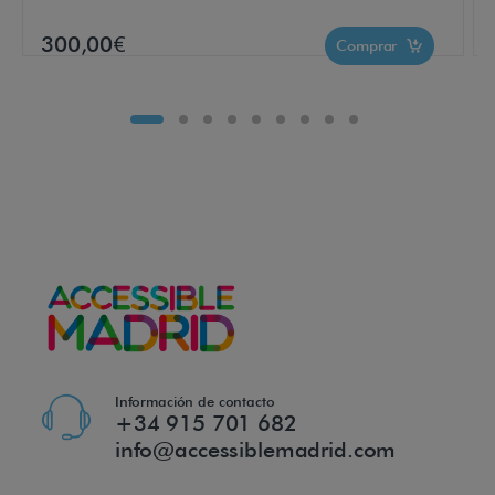
r
300,00€
Comprar
a
n
d
e
s
d
e
s
n
i
v
e
Información de contacto
+34 915 701 682
l
info@accessiblemadrid.com
e
s