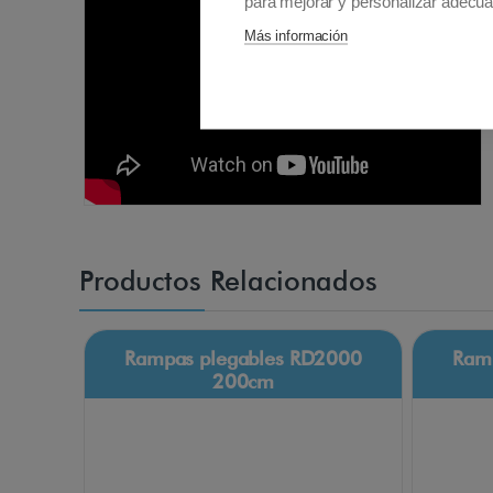
para mejorar y personalizar adecua
Más información
Productos Relacionados
Rampas plegables RD2000
Ram
200cm