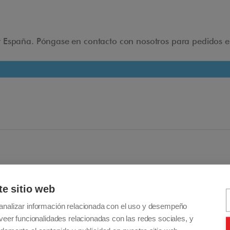
necesarias sin dejar de ser ligera y portátil.
Instrucciones - Cómo usar
 España. Póngase en contacto con nosotros para pedidos env
+ Desbloquea el bloqueo de seguridad en ambos
lados de la rampa
+ Ábrelo completamente y colócalo en el suelo. Haz
lo mismo para la otra parte.
+ Acerca las dos partes y presione firmemente hacia
el centro para ajustar el sistema de unión.
+ Asegúrate de que estén firmemente unidos.
+ Antes de plegarlos, debes presionar el botón rojo
en el sistema de unión para poder separarlos.
te sitio web
+ Luego puedes proceder a plegar ambas partes.
analizar información relacionada con el uso y desempeño
veer funcionalidades relacionadas con las redes sociales, y
NOTA: Una vez plegado, cerciórate de asegurar el