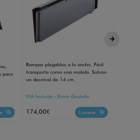
Rampas plegables a lo ancho. Fácil
Rampas pl
as,
transporte como una maleta. Salvan
transpor
s para
un desnivel de 14 cm
un desni
IVA Incluido - Envío Gratuito
IVA Inclu
174,00€
270,00
ar
Comprar