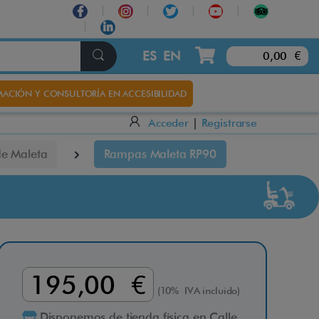
×
ES
EN
0,00 €
ACIÓN Y CONSULTORÍA EN ACCESIBILIDAD
Acceder
|
Registrarse
e Maleta
Rampas Maleta RP90
195,00 €
(10% IVA incluido)
Disponemos de tienda física en Calle