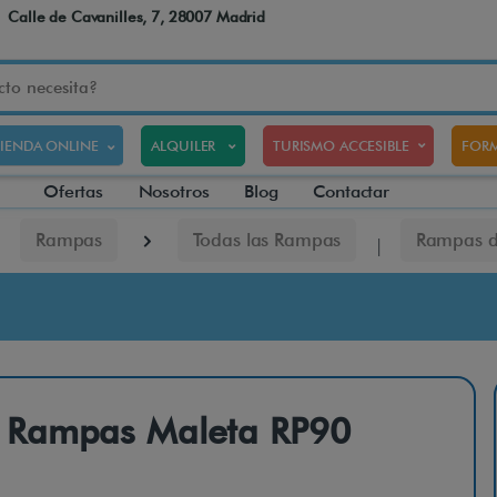
Calle de Cavanilles, 7, 28007 Madrid
TIENDA ONLINE
ALQUILER
TURISMO ACCESIBLE
FORM
Ofertas
Nosotros
Blog
Contactar
Rampas
Todas las Rampas
Rampas d
Rampas Maleta RP90