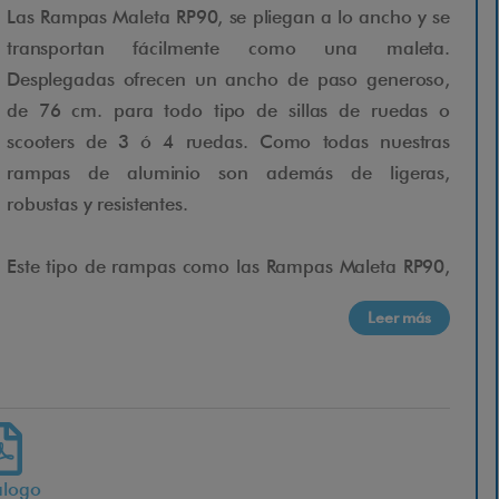
Las Rampas Maleta RP90, se pliegan a lo ancho y se
transportan fácilmente como una maleta.
Desplegadas ofrecen un ancho de paso generoso,
de 76 cm. para todo tipo de sillas de ruedas o
scooters de 3 ó 4 ruedas. Como todas nuestras
rampas de aluminio son además de ligeras,
robustas y resistentes.
Este tipo de rampas como las Rampas Maleta RP90,
son ideales tanto para casa como para llevarlas de
Leer más
viaje. Ofrecen una solución segura y sencilla para
bordillos y otros obstáculos.
Al ser de una sola plataforma no es necesario
colocarlas paralelamente una al lado de la otra
para calcular en ancho de vía de la silla o scooter,
álogo