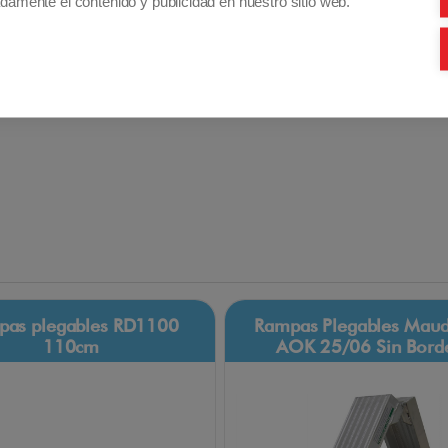
damente el contenido y publicidad en nuestro sitio web.
pestillo de seguridad para evitar que se desplieguen
las dos partes de la rampa.
Descubre más sobre las Rampas Maleta RP90
visualizando el siguiente
VIDEO
pas plegables RD1100
Rampas Plegables Maud
110cm
AOK 25/06 Sin Bord