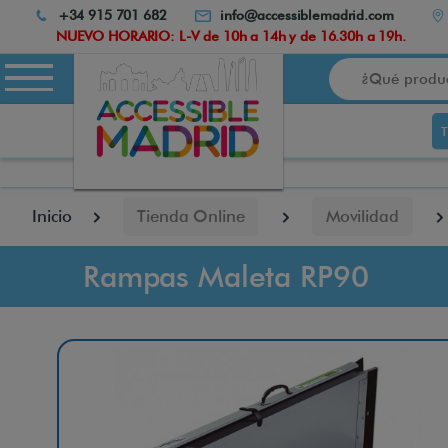
Atención:
+34 915 701 682
info@accessiblemadrid.com
Este
NUEVO HORARIO: L-V de 10h a 14h y de 16.30h a 19h.
sitio
Buscar
cuenta
con
un
sistema
de
accesibilidad.
pulse
Inicio
Tienda Online
Movilidad
Control-
F10
para
Rampas Maleta RP90
abrir
el
menú
de
accesibilidad.