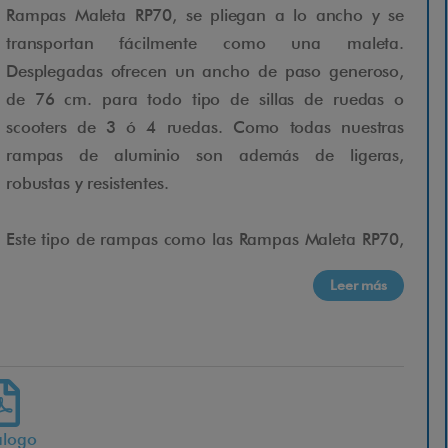
Rampas Maleta RP70, se pliegan a lo ancho y se
transportan fácilmente como una maleta.
Desplegadas ofrecen un ancho de paso generoso,
de 76 cm. para todo tipo de sillas de ruedas o
scooters de 3 ó 4 ruedas. Como todas nuestras
rampas de aluminio son además de ligeras,
robustas y resistentes.
Este tipo de rampas como las Rampas Maleta RP70,
son ideales tanto para casa como para llevarlas de
Leer más
viaje. Ofrecen una solución segura y sencilla para
bordillos y otros obstáculos.
Al ser de una sola plataforma no es necesario
colocarlas paralelamente una al lado de la otra
para calcular en ancho de vía de la silla o scooter,
álogo