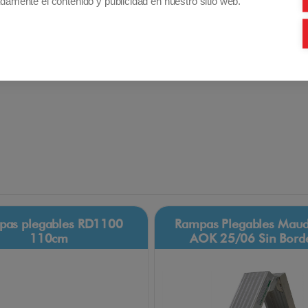
damente el contenido y publicidad en nuestro sitio web.
las dos partes de la rampa.
Descubre más sobre las Rampas Maleta RP70
visualizando el siguiente
VIDEO
pas plegables RD1100
Rampas Plegables Maud
110cm
AOK 25/06 Sin Bord