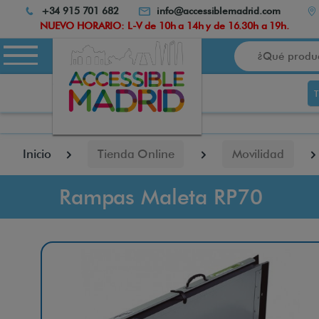
Atención:
+34 915 701 682
info@accessiblemadrid.com
Este
NUEVO HORARIO: L-V de 10h a 14h y de 16.30h a 19h.
sitio
Buscar
cuenta
con
un
sistema
de
accesibilidad.
pulse
Inicio
Tienda Online
Movilidad
Control-
F10
para
Rampas Maleta RP70
abrir
el
menú
de
accesibilidad.