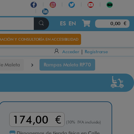
×
ES
EN
0,00 €
ACIÓN Y CONSULTORÍA EN ACCESIBILIDAD
Acceder
|
Registrarse
e Maleta
Rampas Maleta RP70
174,00 €
(10% IVA incluido)
Disponemos de tienda física en Calle