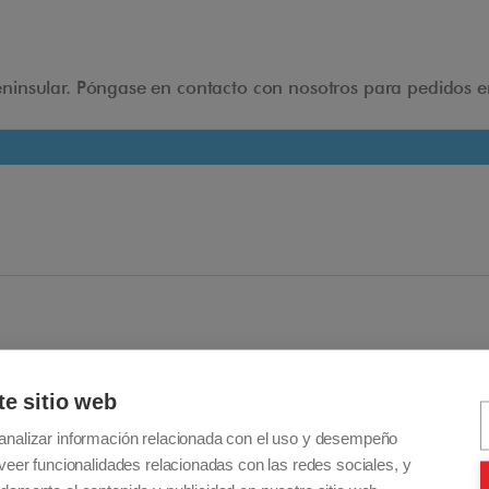
Instrucciones - Cómo usar
insular. Póngase en contacto con nosotros para pedidos env
+ Desbloquea el bloqueo de seguridad en ambos
lados de la rampa
+ Ábrelo completamente y colócalo en el suelo. Haz
lo mismo para la otra parte.
+ Acerca las dos partes y presione firmemente hacia
el centro para ajustar el sistema de unión.
+ Asegúrate de que estén firmemente unidos.
+ Antes de plegarlos, debes presionar el botón rojo
en el sistema de unión para poder separarlos.
+ Luego puedes proceder a plegar ambas partes.
te sitio web
analizar información relacionada con el uso y desempeño
NOTA: Una vez plegada, cerciórate de asegurar el
veer funcionalidades relacionadas con las redes sociales, y
pestillo de seguridad para evitar que se desplieguen