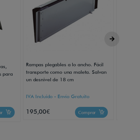
Rampas plegables a lo ancho. Fácil
Rampas pl
as,
transporte como una maleta. Salvan
transpor
s para
un desnivel de 18 cm
un desni
IVA Incluido - Envío Gratuito
IVA Inclu
195,00€
270,00
ar
Comprar