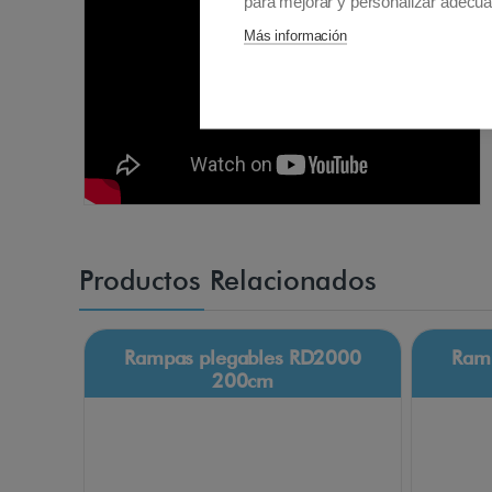
para mejorar y personalizar adecua
Más información
Productos Relacionados
Rampas plegables RD2000
Ram
200cm