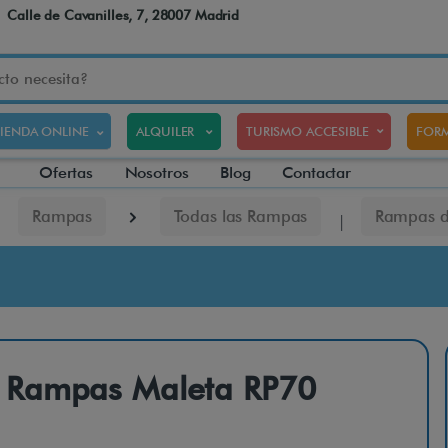
Calle de Cavanilles, 7, 28007 Madrid
TIENDA ONLINE
ALQUILER
TURISMO ACCESIBLE
FORM
Ofertas
Nosotros
Blog
Contactar
Rampas
Todas las Rampas
Rampas d
Rampas Maleta RP70