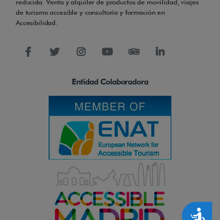
a
reducida. Venta y alquiler de productos de movilidad, viajes
de turismo accesible y consultoría y formación en
s
Accesibilidad.
o
f
r
e
Entidad Colaboradora
c
e
n
u
n
a
n
c
h
o
Accesibilidad