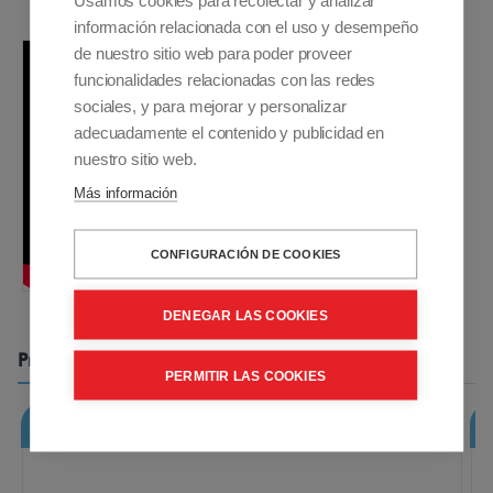
Usamos cookies para recolectar y analizar
o
información relacionada con el uso y desempeño
y
de nuestro sitio web para poder proveer
s
funcionalidades relacionadas con las redes
e
sociales, y para mejorar y personalizar
t
adecuadamente el contenido y publicidad en
r
nuestro sitio web.
a
Más información
n
s
CONFIGURACIÓN DE COOKIES
p
o
DENEGAR LAS COOKIES
r
Productos Relacionados
t
PERMITIR LAS COOKIES
a
Rampas plegables RD2000 200cm
n
f