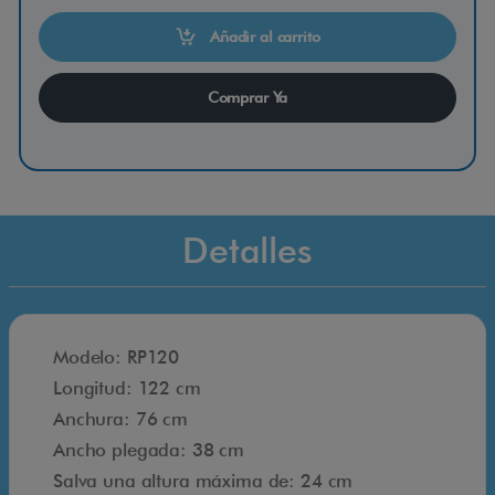
m
p
Añadir al carrito
a
s
Comprar Ya
M
a
l
e
Detalles
t
a
R
P
Modelo: RP120
1
Longitud: 122 cm
2
Anchura: 76 cm
0
Ancho plegada: 38 cm
,
Salva una altura máxima de: 24 cm