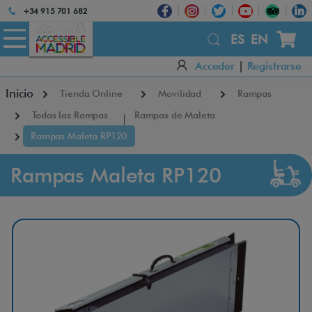
Atención:
+34 915 701 682
Este
×
sitio
ES
EN
cuenta
Acceder
|
Registrarse
con
un
Inicio
Tienda Online
Movilidad
Rampas
sistema
de
Todas las Rampas
Rampas de Maleta
accesibilidad.
Rampas Maleta RP120
Rampas Maleta RP120
R
a