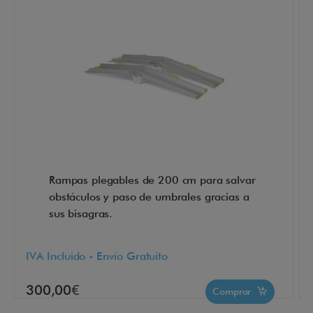
á
c
i
l
m
e
n
t
e
c
Rampas plegables de 200 cm para salvar
obstáculos y paso de umbrales gracias a
o
sus bisagras.
m
o
u
IVA Incluido - Envío Gratuito
n
300,00€
Comprar
a