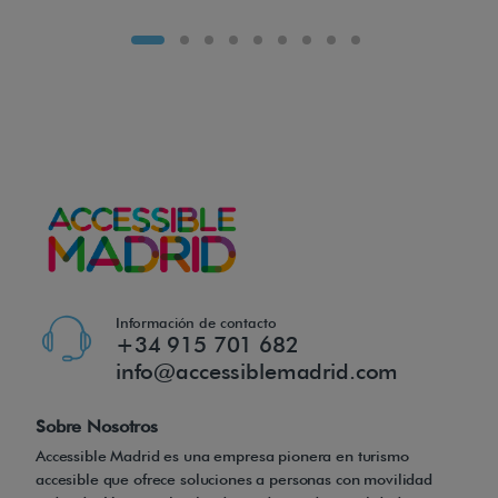
m
a
l
e
t
a
.
D
e
s
p
Información de contacto
+34 915 701 682
l
info@accessiblemadrid.com
e
g
Sobre Nosotros
a
Accessible Madrid es una empresa pionera en turismo
d
accesible que ofrece soluciones a personas con movilidad