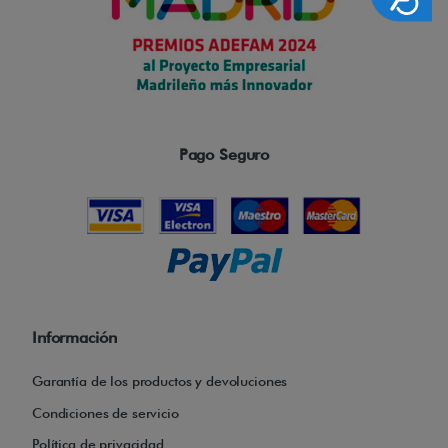
d
e
p
a
s
o
Pago Seguro
g
e
n
e
r
o
s
Información
o
Garantía de los productos y devoluciones
,
Condiciones de servicio
d
Política de privacidad