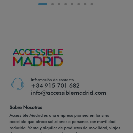
o
r
t
a
f
á
c
i
l
Información de contacto
m
+34 915 701 682
e
info@accessiblemadrid.com
n
t
Sobre Nosotros
e
Accessible Madrid es una empresa pionera en turismo
accesible que ofrece soluciones a personas con movilidad
c
reducida. Venta y alquiler de productos de movilidad, viajes
o