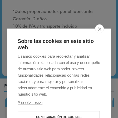
d
*Datos proporcionados por el fabricante.
e
Garantía: 2 años
A
10% de IVA y transporte incluido
p
Envío gratuito para pedidos enviados a
e
Sobre las cookies en este sitio
España peninsular. Póngase en contacto con
x
web
nosotros para pedidos enviados a las islas
,
españolas y a otros países.
Usamos cookies para recolectar y analizar
s
información relacionada con el uso y desempeño
e
de nuestro sitio web para poder proveer
p
funcionalidades relacionadas con las redes
l
sociales, y para mejorar y personalizar
Productos Relacionados
i
adecuadamente el contenido y publicidad en
e
nuestro sitio web.
g
Rampas plegables RD2000 200cm
Más información
a
a
CONFIGURACIÓN DE COOKIES