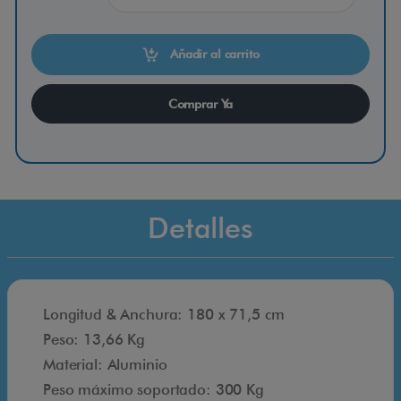
m
p
Añadir al carrito
a
S
Comprar Ya
k
y
l
i
Detalles
b
r
o
1
Longitud & Anchura: 180 x 71,5 cm
8
Peso: 13,66 Kg
0
Material: Aluminio
c
Peso máximo soportado: 300 Kg
m