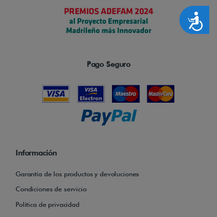
l
Accesibilidad
e
g
a
Pago Seguro
d
a
o
f
r
e
c
Información
e
u
Garantía de los productos y devoluciones
n
Condiciones de servicio
a
Política de privacidad
n