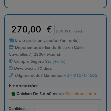
o
1
270,00 €
(10% IVA incluido)
8
Envío gratis en España (Península).
0
Disponemos de tienda física en Calle
Cavanilles 7, 28007 Madrid.
c
Compra Segura SSL
(+info)
m
Devolución: 15 días.
+34 915701682
¿Alguna duda? Llámenos
Financiación:
L
Cetelem
De 3 a 60 meses
Calcule su cuota
a
R
Cantidad:
a