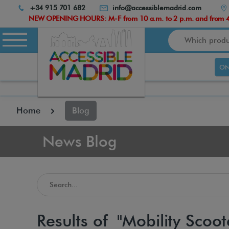
Atención:
+34 915 701 682
info@accessiblemadrid.com
Este
NEW OPENING HOURS: M-F from 10 a.m. to 2 p.m. and from 4.
sitio
Search
cuenta
con
un
ON
sistema
de
accesibilidad.
pulse
Home
Blog
Control-
F10
para
News Blog
abrir
el
menú
de
accesibilidad.
Search in the Accessible Madrid Blog
Results of "Mobility Scoot