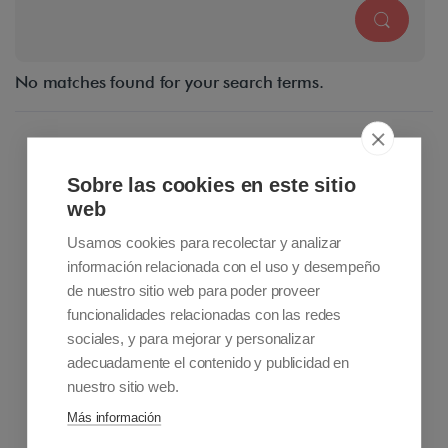
No matches found for your search terms.
Sobre las cookies en este sitio
web
Usamos cookies para recolectar y analizar
información relacionada con el uso y desempeño
de nuestro sitio web para poder proveer
funcionalidades relacionadas con las redes
sociales, y para mejorar y personalizar
Contact information
adecuadamente el contenido y publicidad en
+34 915 701 682
nuestro sitio web.
info@accessiblemadrid.com
Más información
About Us