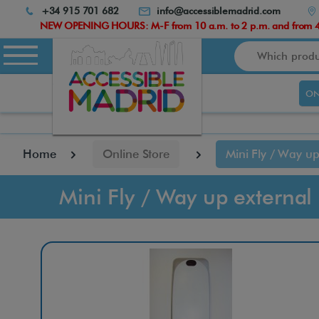
Atención:
+34 915 701 682
info@accessiblemadrid.com
Este
NEW OPENING HOURS: M-F from 10 a.m. to 2 p.m. and from 4.
sitio
Search
cuenta
con
un
ON
sistema
de
accesibilidad.
pulse
Home
Online Store
Mini Fly / Way up
Control-
F10
para
Mini Fly / Way up external
abrir
el
menú
de
accesibilidad.