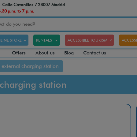
Calle Cavanilles 7 28007 Madrid
30 p.m. to 7 p.m.
LINE STORE
RENTALS
ACCESSIBLE TOURISM
ACCESSI
Offers
About us
Blog
Contact us
 external charging station
 charging station