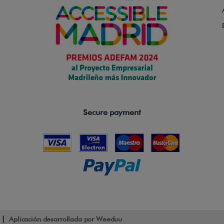
Secure payment
d |
Aplicación desarrollada por Weeduu