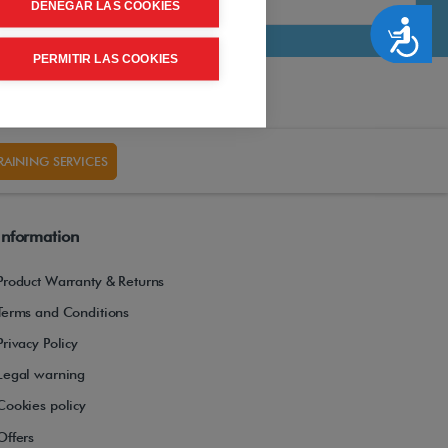
DENEGAR LAS COOKIES
Accesibilidad
PERMITIR LAS COOKIES
RAINING SERVICES
Information
Product Warranty & Returns
Terms and Conditions
Privacy Policy
Legal warning
Cookies policy
Offers