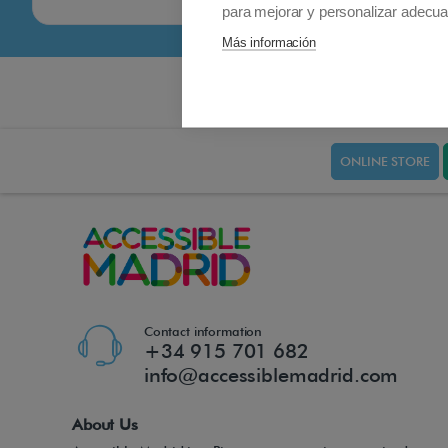
para mejorar y personalizar adecua
Más información
ONLINE STORE
Contact information
+34 915 701 682
info@accessiblemadrid.com
About Us