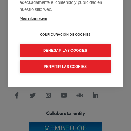
adecuadamente el contenido y publicidad en
nuestro sitio web.
Más información
Contact information
+34 915 701 682
CONFIGURACIÓN DE COOKIES
info@accessiblemadrid.com
DENEGAR LAS COOKIES
About Us
Accessible Madrid is a Pioneer company in customized
accessible travel. We offer solutions to people with limited
PERMITIR LAS COOKIES
mobility. Sale and rental of mobility products, Accessible Tours
and Accessibility Consulting and Training Services.
Collaborator entity